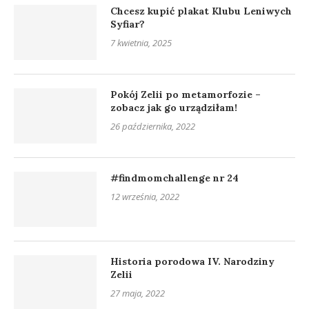
Chcesz kupić plakat Klubu Leniwych
Syfiar?
7 kwietnia, 2025
Pokój Zelii po metamorfozie –
zobacz jak go urządziłam!
26 października, 2022
#findmomchallenge nr 24
12 września, 2022
Historia porodowa IV. Narodziny
Zelii
27 maja, 2022