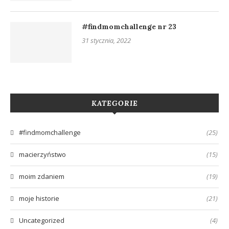
#findmomchallenge nr 23
31 stycznia, 2022
KATEGORIE
#findmomchallenge
(25)
macierzyństwo
(15)
moim zdaniem
(19)
moje historie
(21)
Uncategorized
(4)