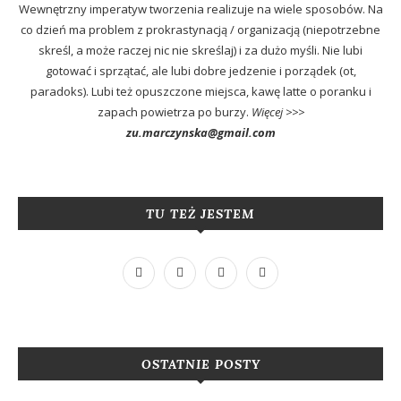
Wewnętrzny imperatyw tworzenia realizuje na wiele sposobów. Na
co dzień ma problem z prokrastynacją / organizacją (niepotrzebne
skreśl, a może raczej nic nie skreślaj) i za dużo myśli. Nie lubi
gotować i sprzątać, ale lubi dobre jedzenie i porządek (ot,
paradoks). Lubi też opuszczone miejsca, kawę latte o poranku i
zapach powietrza po burzy.
Więcej >>>
zu.marczynska@gmail.com
TU TEŻ JESTEM
OSTATNIE POSTY