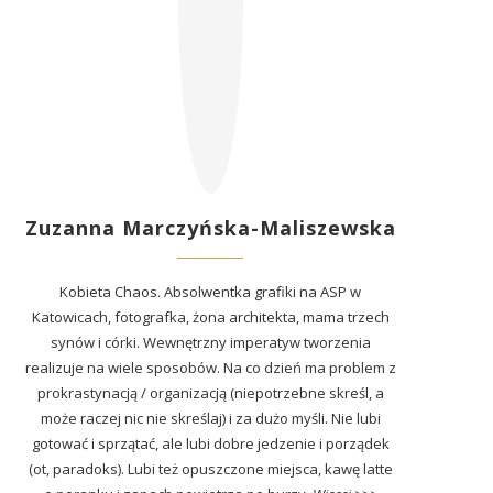
Zuzanna Marczyńska-Maliszewska
Kobieta Chaos. Absolwentka grafiki na ASP w
Katowicach, fotografka, żona architekta, mama trzech
synów i córki. Wewnętrzny imperatyw tworzenia
realizuje na wiele sposobów. Na co dzień ma problem z
prokrastynacją / organizacją (niepotrzebne skreśl, a
może raczej nic nie skreślaj) i za dużo myśli. Nie lubi
gotować i sprzątać, ale lubi dobre jedzenie i porządek
(ot, paradoks). Lubi też opuszczone miejsca, kawę latte