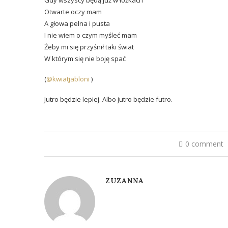
Gdy wszyscy będą już w łóżkach
Otwarte oczy mam
A głowa pelna i pusta
I nie wiem o czym myśleć mam
Żeby mi się przyśnił taki świat
W którym się nie boję spać
(
@kwiatjabloni
)
Jutro będzie lepiej. Albo jutro będzie futro.
0 comment
ZUZANNA