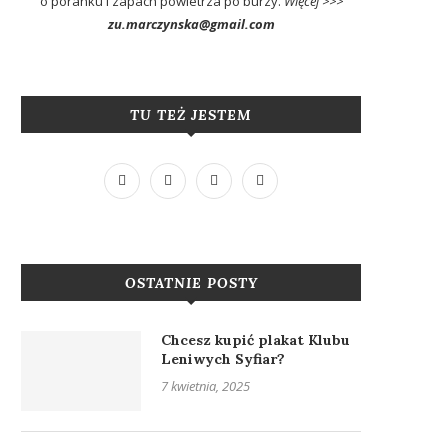
o poranku i zapach powietrza po burzy.
Więcej >>>
zu.marczynska@gmail.com
TU TEŻ JESTEM
OSTATNIE POSTY
Chcesz kupić plakat Klubu
Leniwych Syfiar?
7 kwietnia, 2025