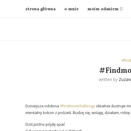
strona główna
o mnie
moim zdaniem
#fin
#Findmo
written by
Zuzan
Dzisiejsza odsłona
#findmomchallenge
idealnie ilustruje 
mentalny kokon z pościeli. Budzę się, wstaję, działam, robię
Dziś późno pójdę spać