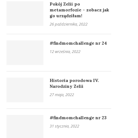
Pokój Zelii po
metamorfozie – zobacz jak
go urządziłam!
26 października, 2022
#findmomchallenge nr 24
12 września, 2022
Historia porodowa IV.
Narodziny Zelii
27 maja, 2022
#findmomchallenge nr 23
31 stycznia, 2022