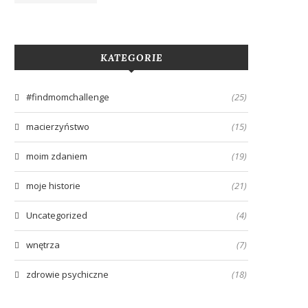
KATEGORIE
#findmomchallenge
(25)
macierzyństwo
(15)
moim zdaniem
(19)
moje historie
(21)
Uncategorized
(4)
wnętrza
(7)
zdrowie psychiczne
(18)