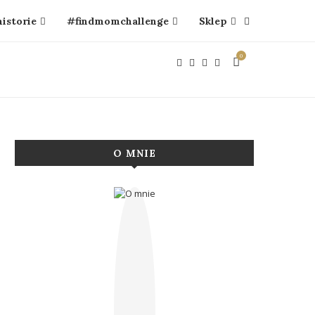
historie
#findmomchallenge
Sklep
0
O MNIE