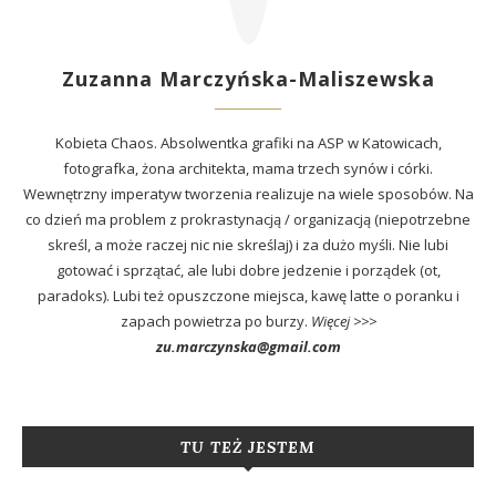
Zuzanna Marczyńska-Maliszewska
Kobieta Chaos. Absolwentka grafiki na ASP w Katowicach,
fotografka, żona architekta, mama trzech synów i córki.
Wewnętrzny imperatyw tworzenia realizuje na wiele sposobów. Na
co dzień ma problem z prokrastynacją / organizacją (niepotrzebne
skreśl, a może raczej nic nie skreślaj) i za dużo myśli. Nie lubi
gotować i sprzątać, ale lubi dobre jedzenie i porządek (ot,
paradoks). Lubi też opuszczone miejsca, kawę latte o poranku i
zapach powietrza po burzy.
Więcej >>>
zu.marczynska@gmail.com
TU TEŻ JESTEM