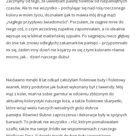
Zacznijmy od tego, że uwielbiam paletę fioletów od niepamiętnych
czasów. Ale to nie wszystko – pochylając się nad rolą rzeczonego
koloru w moim życiu, doznałam (jak to mawia mój drogi mąż)
„nagłego przypływu świadomości”. Poczułam, że ciągnie mnie do
niego coś, o czym wcześniej zupełnie zapomniałam, a co idealnie
wpisuje się w klimat małżeńskiej sypialni. Po sięgnięciu nieco głębiej
do (nie tak znowu odległych) zakamarków pamięci – przypomniało
mi się, żaden inny dzień nie kojarzy mi się z tymi kolorami równie
mocno, jak… dzień naszego ślubu!
Niedawno minęło 8 lat odkąd założyłam fioletowe buty i fioletowy
wianek, który podobnie jak bukiet wykonany był z lawendy. Mój
mąż z kolei, miał na sobie garnitur w odcieniu zbliżonym do
aktualnej kolorystyki naszego łoża, a także fioletowe skarpetki,
które wciąż wielu naszych weselnych gości dobrze
pamięta Również ślubne zaproszenia i dekoracje były w spójnych
barwach. To jednak nie wszystko – róż, którym pomalowałam
szafki, także ma swoje źródło we wspomnieniach z naszego
Wielkiego Dnia. Sukienki moich druhen były jasnoróżowe,