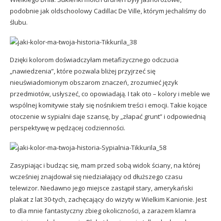
podobnie jak oldschoolowy Cadillac De Ville, którym jechaliśmy do
ślubu.
Dzięki kolorom doświadczyłam metafizycznego odczucia
„nawiedzenia”, które pozwala bliżej przyjrzeć się
nieuświadomionym obszarom znaczeń, zrozumieć język
przedmiotów, usłyszeć, co opowiadają. I tak oto – kolory i meble we
wspólnej komitywie stały się nośnikiem treści i emocji. Takie kojące
otoczenie w sypialni daje szansę, by „złapać grunt” i odpowiednią
perspektywę w pędzącej codzienności.
Zasypiając i budząc się, mam przed sobą widok ściany, na której
wcześniej znajdował się niedziałający od dłuższego czasu
telewizor. Niedawno jego miejsce zastąpił stary, amerykański
plakat z lat 30-tych, zachęcający do wizyty w Wielkim Kanionie. Jest
to dla mnie fantastyczny zbieg okoliczności, a zarazem klamra