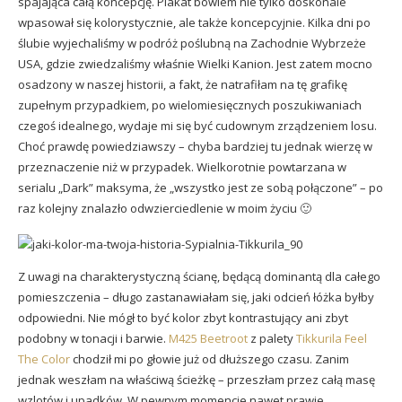
spajająca całą koncepcję. Plakat bowiem nie tylko doskonale
wpasował się kolorystycznie, ale także koncepcyjnie. Kilka dni po
ślubie wyjechaliśmy w podróż poślubną na Zachodnie Wybrzeże
USA, gdzie zwiedzaliśmy właśnie Wielki Kanion. Jest zatem mocno
osadzony w naszej historii, a fakt, że natrafiłam na tę grafikę
zupełnym przypadkiem, po wielomiesięcznych poszukiwaniach
czegoś idealnego, wydaje mi się być cudownym zrządzeniem losu.
Choć prawdę powiedziawszy – chyba bardziej tu jednak wierzę w
przeznaczenie niż w przypadek. Wielkorotnie powtarzana w
serialu „Dark” maksyma, że „wszystko jest ze sobą połączone” – po
raz kolejny znalazło odwzierciedlenie w moim życiu 🙂
Z uwagi na charakterystyczną ścianę, będącą dominantą dla całego
pomieszczenia – długo zastanawiałam się, jaki odcień łóżka byłby
odpowiedni. Nie mógł to być kolor zbyt kontrastujący ani zbyt
podobny w tonacji i barwie.
M425 Beetroot
z palety
Tikkurila Feel
The Color
chodził mi po głowie już od dłuższego czasu. Zanim
jednak weszłam na właściwą ścieżkę – przeszłam przez całą masę
wzlotów i upadków. W pewnym momencie nawet prawie