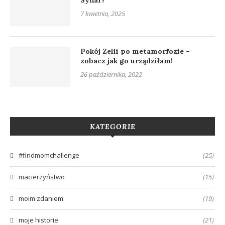
Syfiar?
7 kwietnia, 2025
Pokój Zelii po metamorfozie –
zobacz jak go urządziłam!
26 października, 2022
KATEGORIE
#findmomchallenge
(25)
macierzyństwo
(15)
moim zdaniem
(19)
moje historie
(21)