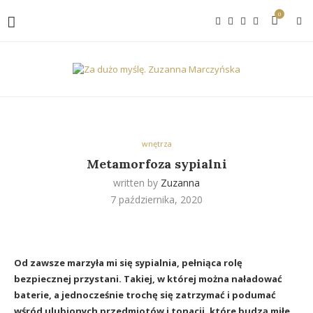
0
wnętrza
Metamorfoza sypialni
written by
Zuzanna
7 października, 2020
Od zawsze marzyła mi się sypialnia, pełniąca rolę
bezpiecznej przystani. Takiej, w której można naładować
baterie, a jednocześnie trochę się zatrzymać i podumać
wśród ulubionych przedmiotów i tonacji, które budzą miłe