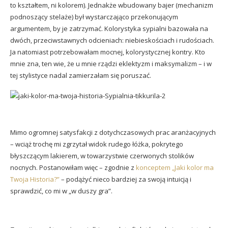
to kształtem, ni kolorem). Jednakże wbudowany bajer (mechanizm
podnoszący stelaże) był wystarczająco przekonującym
argumentem, by je zatrzymać. Kolorystyka sypialni bazowała na
dwóch, przeciwstawnych odcieniach: niebieskościach i rudościach.
Ja natomiast potrzebowałam mocnej, kolorystycznej kontry. Kto
mnie zna, ten wie, że u mnie rządzi eklektyzm i maksymalizm – i w
tej stylistyce nadal zamierzałam się poruszać.
Mimo ogromnej satysfakcji z dotychczasowych prac aranżacyjnych
– wciąż trochę mi zgrzytał widok rudego łóżka, pokrytego
błyszczącym lakierem, w towarzystwie czerwonych stolików
nocnych. Postanowiłam więc – zgodnie z
konceptem „Jaki kolor ma
Twoja Historia?”
– podążyć nieco bardziej za swoją intuicją i
sprawdzić, co mi w „w duszy gra”.