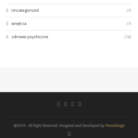
Uncategorized
(7)
wnętrza
(7)
zdrowie psychiczne
(18)
@2019 - All Right Reserved. Designed and Developed by
PenciDesign