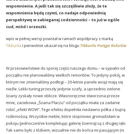
wspomnienia. A jeśli tak się szczęśliwie złoży, że te
wspomnienia będą czymś, co nadaje odpowiednią
perspektywę w zabieganej codzienności – to już w ogóle
cud, miód i orzeszki.
wpis w pełnej wersji powstał w ramach współpracy z marką
Tikkurila
i pierwotnie ukazał się na blogu
Tikkurila Potęga Kolorów
W przeciwieństwie do sporej części naszego domu – w sypialni od
początku nie planowaliśmy wielkich remontów. To jedyny pokój, w
którym nie zmienialiśmy podłogi – 20-letnie panele wciąż mają się
nieźle. Lekki tuning przeszły jedynie szafy, a uprzednio zielone
ściany zyskały nowe oblicze. Własnoręcznie stworzona przeze
mnie, zaciekowa „Ściana Płaczu” od początku miała za zadanie
robić „efekt WOW”. Tego efektu dopełniła niedawno półka z bujną
roślinnością. Wszystkie meble, które stopniowo gromadziłam w
pokoju (jednocześnie kompletując galerię ścienną) są z drugiej ręki.
Tak samo było z łóżkiem, wizualnie nie do końca mi pasującym (ni