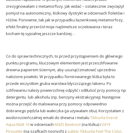
zrezygnowałam z metamorfozy. Jak widać – ostatecznie zwyciężył
pomysł na autonomiczny, łóżkowy dystrykt w odcieniach fioletów i
różów. Ponownie, tak jak w przypadku łazienkowej metamorfozy,
efekt finalny przerósł moje najśmielsze oczekiwania i teraz
kocham tę sypialnię jeszcze bardziej…
Co do spraw technicznych, to przed przystąpieniem do głównego
punktu programu, kluczowym elementem jest przeszlifowanie
drewna papierem ściernym, aby usunąć/zmatowić uprzednio
nałożone powłoki. W przypadku fornirowanego łóżka była to
przede wszystkim gruba warstwa błyszczącego lakieru. Po
szlifowaniu należy powierzchnię odpylić i odtłuścić przy pomocy np.
detergentu lub alkoholu (np. benzyny ekstrakcyjnej). Następnie
można przejść do malowania przy pomocy odpowiednio
dobranego pędzla lub wałeczka (ja używałam obu). Korzystałam z
wodorozcieńczalnej emalii do drewna i metalu
Tikkurila Everal
Aqua Matt 10
w odcieniach
M425 Beetroot
(na łóżku) i
V419
Pirouette
(na szafkach nocnych) z
palety Tikkurila Feel The Color
.