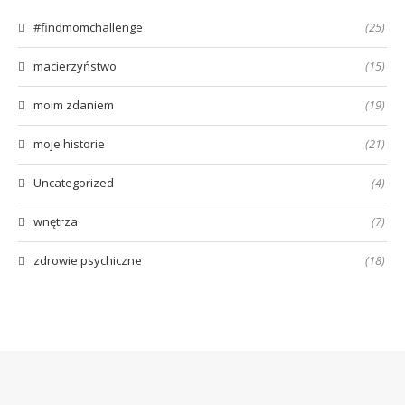
#findmomchallenge
(25)
macierzyństwo
(15)
moim zdaniem
(19)
moje historie
(21)
Uncategorized
(4)
wnętrza
(7)
zdrowie psychiczne
(18)