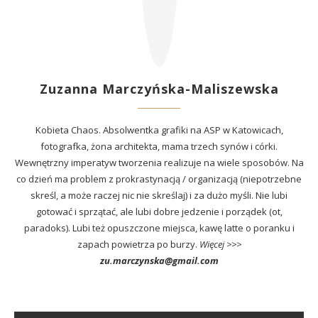
Zuzanna Marczyńska-Maliszewska
Kobieta Chaos. Absolwentka grafiki na ASP w Katowicach,
fotografka, żona architekta, mama trzech synów i córki.
Wewnętrzny imperatyw tworzenia realizuje na wiele sposobów. Na
co dzień ma problem z prokrastynacją / organizacją (niepotrzebne
skreśl, a może raczej nic nie skreślaj) i za dużo myśli. Nie lubi
gotować i sprzątać, ale lubi dobre jedzenie i porządek (ot,
paradoks). Lubi też opuszczone miejsca, kawę latte o poranku i
zapach powietrza po burzy.
Więcej >>>
zu.marczynska@gmail.com