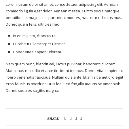
Lorem ipsum dolor sit amet, consectetuer adipiscing elit. Aenean
commodo ligula eget dolor. Aenean massa. Cumto sociis natoque
penatibus et magnis dis parturient montes, nascetur ridiculus mus.
Donec quam felis, ultricies nec.
In enim justo, rhoncus ut,
Curabitur ullamcorper ultricies
Donec vitae sapien utlorem
Nam quam nunc, blandit vel, luctus pulvinar, hendrerit id, lorem.
Maecenas nec odio et ante tincidunt tempus. Donec vitae sapien ut
libero venenatis faucibus. Nullam quis ante. Etiam sit amet orci eget
eros faucibus tincidunt. Duis leo. Sed fringilla mauris sit amet nibh.
Donec sodales sagittis magna.
SHARE