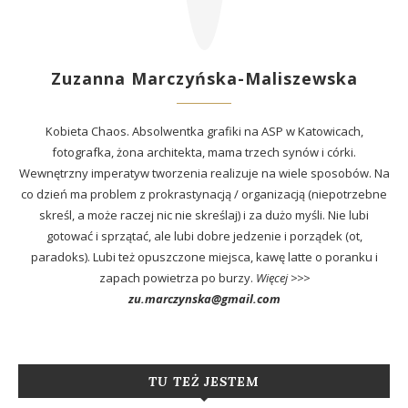
Zuzanna Marczyńska-Maliszewska
Kobieta Chaos. Absolwentka grafiki na ASP w Katowicach,
fotografka, żona architekta, mama trzech synów i córki.
Wewnętrzny imperatyw tworzenia realizuje na wiele sposobów. Na
co dzień ma problem z prokrastynacją / organizacją (niepotrzebne
skreśl, a może raczej nic nie skreślaj) i za dużo myśli. Nie lubi
gotować i sprzątać, ale lubi dobre jedzenie i porządek (ot,
paradoks). Lubi też opuszczone miejsca, kawę latte o poranku i
zapach powietrza po burzy.
Więcej >>>
zu.marczynska@gmail.com
TU TEŻ JESTEM