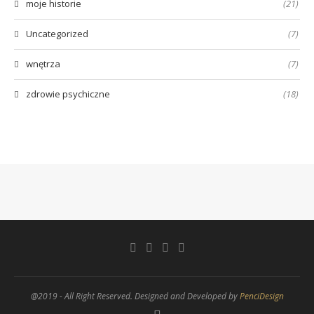
moje historie
(21)
Uncategorized
(7)
wnętrza
(7)
zdrowie psychiczne
(18)
@2019 - All Right Reserved. Designed and Developed by
PenciDesign