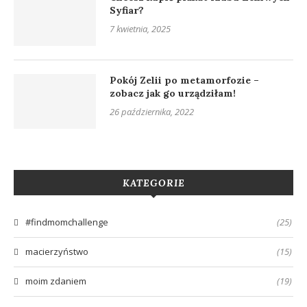
Syfiar?
7 kwietnia, 2025
Pokój Zelii po metamorfozie –
zobacz jak go urządziłam!
26 października, 2022
KATEGORIE
#findmomchallenge
(25)
macierzyństwo
(15)
moim zdaniem
(19)