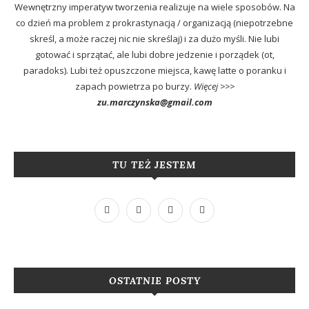
Wewnętrzny imperatyw tworzenia realizuje na wiele sposobów. Na
co dzień ma problem z prokrastynacją / organizacją (niepotrzebne
skreśl, a może raczej nic nie skreślaj) i za dużo myśli. Nie lubi
gotować i sprzątać, ale lubi dobre jedzenie i porządek (ot,
paradoks). Lubi też opuszczone miejsca, kawę latte o poranku i
zapach powietrza po burzy.
Więcej >>>
zu.marczynska@gmail.com
TU TEŻ JESTEM
OSTATNIE POSTY