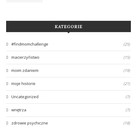
KATEGORIE
#findmomchallenge
(25)
macierzyństwo
(15)
moim zdaniem
(19)
moje historie
(21)
Uncategorized
(7)
wnętrza
(7)
zdrowie psychiczne
(18)