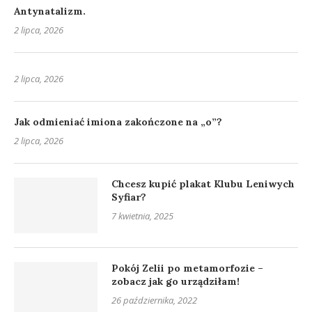
Antynatalizm.
2 lipca, 2026
2 lipca, 2026
Jak odmieniać imiona zakończone na „o”?
2 lipca, 2026
Chcesz kupić plakat Klubu Leniwych
Syfiar?
7 kwietnia, 2025
Pokój Zelii po metamorfozie –
zobacz jak go urządziłam!
26 października, 2022