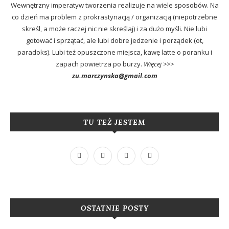
Wewnętrzny imperatyw tworzenia realizuje na wiele sposobów. Na
co dzień ma problem z prokrastynacją / organizacją (niepotrzebne
skreśl, a może raczej nic nie skreślaj) i za dużo myśli. Nie lubi
gotować i sprzątać, ale lubi dobre jedzenie i porządek (ot,
paradoks). Lubi też opuszczone miejsca, kawę latte o poranku i
zapach powietrza po burzy.
Więcej >>>
zu.marczynska@gmail.com
TU TEŻ JESTEM
OSTATNIE POSTY