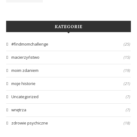
KATEGORIE
#findmomchallenge
(25)
macierzyństwo
(15)
moim zdaniem
(19)
moje historie
(21)
Uncategorized
(7)
wnętrza
(7)
zdrowie psychiczne
(18)