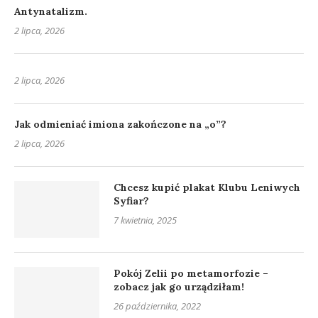
Antynatalizm.
2 lipca, 2026
2 lipca, 2026
Jak odmieniać imiona zakończone na „o”?
2 lipca, 2026
Chcesz kupić plakat Klubu Leniwych
Syfiar?
7 kwietnia, 2025
Pokój Zelii po metamorfozie –
zobacz jak go urządziłam!
26 października, 2022