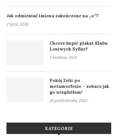
Jak odmieniać imiona zakończone na „o”?
2 lipca, 2026
Chcesz kupić plakat Klubu
Leniwych Syfiar?
7 kwietnia, 2025
Pokój Zelii po
metamorfozie – zobacz jak
go urządziłam!
26 października, 2022
KATEGORIE