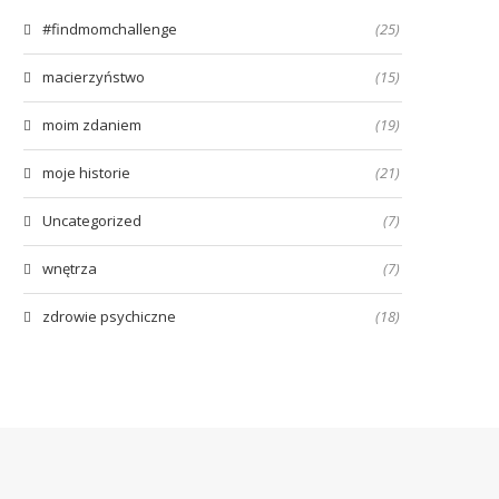
#findmomchallenge
(25)
macierzyństwo
(15)
moim zdaniem
(19)
moje historie
(21)
Uncategorized
(7)
wnętrza
(7)
zdrowie psychiczne
(18)