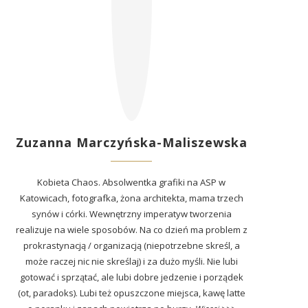
Zuzanna Marczyńska-Maliszewska
Kobieta Chaos. Absolwentka grafiki na ASP w
Katowicach, fotografka, żona architekta, mama trzech
synów i córki. Wewnętrzny imperatyw tworzenia
realizuje na wiele sposobów. Na co dzień ma problem z
prokrastynacją / organizacją (niepotrzebne skreśl, a
może raczej nic nie skreślaj) i za dużo myśli. Nie lubi
gotować i sprzątać, ale lubi dobre jedzenie i porządek
(ot, paradoks). Lubi też opuszczone miejsca, kawę latte