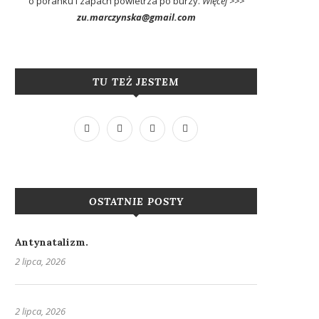
o poranku i zapach powietrza po burzy.
Więcej >>>
zu.marczynska@gmail.com
TU TEŻ JESTEM
OSTATNIE POSTY
Antynatalizm.
2 lipca, 2026
2 lipca, 2026