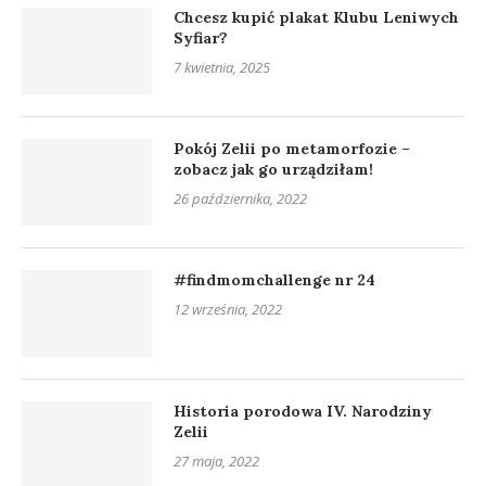
Chcesz kupić plakat Klubu Leniwych
Syfiar?
7 kwietnia, 2025
Pokój Zelii po metamorfozie –
zobacz jak go urządziłam!
26 października, 2022
#findmomchallenge nr 24
12 września, 2022
Historia porodowa IV. Narodziny
Zelii
27 maja, 2022