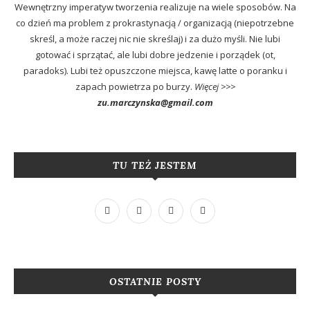
Wewnętrzny imperatyw tworzenia realizuje na wiele sposobów. Na
co dzień ma problem z prokrastynacją / organizacją (niepotrzebne
skreśl, a może raczej nic nie skreślaj) i za dużo myśli. Nie lubi
gotować i sprzątać, ale lubi dobre jedzenie i porządek (ot,
paradoks). Lubi też opuszczone miejsca, kawę latte o poranku i
zapach powietrza po burzy.
Więcej >>>
zu.marczynska@gmail.com
TU TEŻ JESTEM
OSTATNIE POSTY