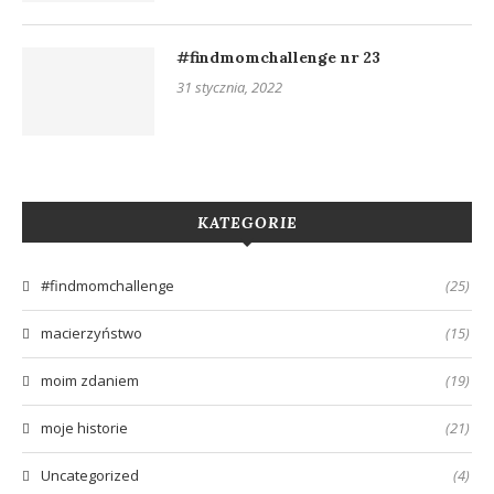
#findmomchallenge nr 23
31 stycznia, 2022
KATEGORIE
#findmomchallenge
(25)
macierzyństwo
(15)
moim zdaniem
(19)
moje historie
(21)
Uncategorized
(4)