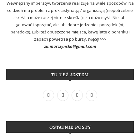
Wewnętrzny imperatyw tworzenia realizuje na wiele sposobów. Na
co dzień ma problem z prokrastynacją / organizacją (niepotrzebne
skreśl, a może raczej nic nie skreślaj) i za dużo myśli. Nie lubi
gotować i sprzątać, ale lubi dobre jedzenie i porządek (ot,
paradoks). Lubi też opuszczone miejsca, kawę latte o poranku i
zapach powietrza po burzy.
Więcej >>>
zu.marczynska@gmail.com
TU TEŻ JESTEM
OSTATNIE POSTY