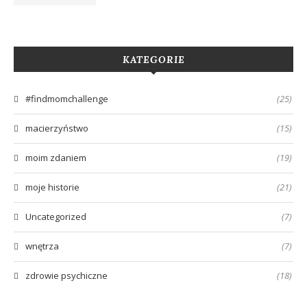
KATEGORIE
#findmomchallenge
(25)
macierzyństwo
(15)
moim zdaniem
(19)
moje historie
(21)
Uncategorized
(7)
wnętrza
(7)
zdrowie psychiczne
(18)