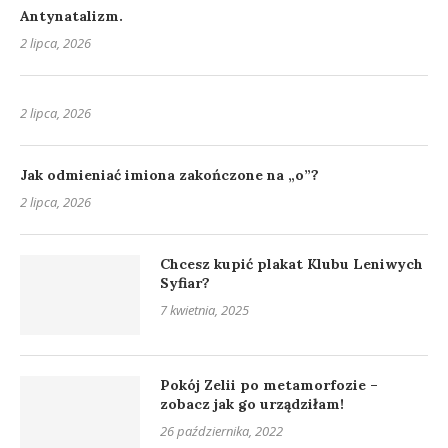
Antynatalizm.
2 lipca, 2026
2 lipca, 2026
Jak odmieniać imiona zakończone na „o”?
2 lipca, 2026
Chcesz kupić plakat Klubu Leniwych
Syfiar?
7 kwietnia, 2025
Pokój Zelii po metamorfozie –
zobacz jak go urządziłam!
26 października, 2022