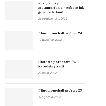
Pokój Zelii po
metamorfozie – zobacz jak
go urządziłam!
26 października, 2022
#findmomchallenge nr 24
12 września, 2022
Historia porodowa IV.
Narodziny Zelii
27 maja, 2022
#findmomchallenge nr 23
31 stycznia, 2022