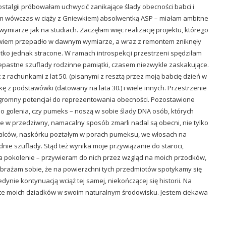
stalgii próbowałam uchwycić zanikające ślady obecności babci i
łam wówczas w ciąży z Gniewkiem) absolwentką ASP – miałam ambitne
wymiarze jak na studiach. Zaczęłam więc realizację projektu, którego
 bowiem przepadło w dawnym wymiarze, a wraz z remontem zniknęły
tko jednak stracone. W ramach introspekcji przestrzeni spędziłam
zepastne szuflady rodzinne pamiątki, czasem niezwykle zaskakujące.
 z rachunkami z lat 50. (pisanymi z resztą przez moją babcię dzień w
nkę z podstawówki (datowany na lata 30.) i wiele innych. Przestrzenie
gromny potencjał do reprezentowania obecności. Pozostawione
do golenia, czy pumeks – noszą w sobie ślady DNA osób, których
że w przedziwny, namacalny sposób zmarli nadal są obecni, nie tylko
h palców, naskórku poztałym w porach pumeksu, we włosach na
ie szuflady. Stąd też wynika moje przywiązanie do staroci,
a pokolenie – przywieram do nich przez wzgląd na moich przodków,
brażam sobie, że na powierzchni tych przedmiotów spotykamy się
dynie kontynuacją wciąż tej samej, niekończącej się historii. Na
ste moich dziadków w swoim naturalnym środowisku. Jestem ciekawa