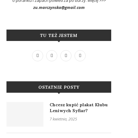
o poranku i zapach powietrza po burzy.
Więcej >>>
zu.marczynska@gmail.com
TU TEŻ JESTEM
OSTATNIE POSTY
Chcesz kupić plakat Klubu
Leniwych Syfiar?
7 kwietnia, 2025