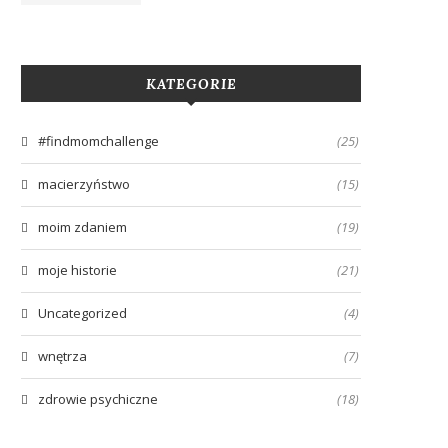
KATEGORIE
#findmomchallenge
(25)
macierzyństwo
(15)
moim zdaniem
(19)
moje historie
(21)
Uncategorized
(4)
wnętrza
(7)
zdrowie psychiczne
(18)