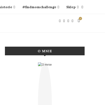
historie
#findmomchallenge
Sklep
0
O MNIE