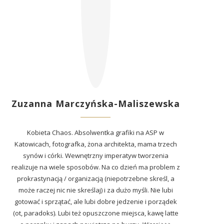
Zuzanna Marczyńska-Maliszewska
Kobieta Chaos. Absolwentka grafiki na ASP w
Katowicach, fotografka, żona architekta, mama trzech
synów i córki. Wewnętrzny imperatyw tworzenia
realizuje na wiele sposobów. Na co dzień ma problem z
prokrastynacją / organizacją (niepotrzebne skreśl, a
może raczej nic nie skreślaj) i za dużo myśli. Nie lubi
gotować i sprzątać, ale lubi dobre jedzenie i porządek
(ot, paradoks). Lubi też opuszczone miejsca, kawę latte