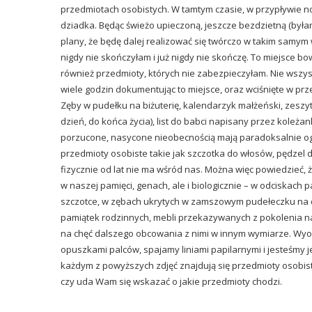
przedmiotach osobistych. W tamtym czasie, w przypływie no
dziadka. Będąc świeżo upieczoną, jeszcze bezdzietną (by
plany, że będę dalej realizować się twórczo w takim samym 
nigdy nie skończyłam i już nigdy nie skończę. To miejsce
również przedmioty, których nie zabezpieczyłam. Nie wszys
wiele godzin dokumentując to miejsce, oraz wciśnięte w pr
Zęby w pudełku na biżuterię, kalendarzyk małżeński, zeszyt
dzień, do końca życia), list do babci napisany przez koleża
porzucone, nasycone nieobecnością mają paradoksalnie o
przedmioty osobiste takie jak szczotka do włosów, pędzel 
fizycznie od lat nie ma wśród nas. Można więc powiedzieć, 
w naszej pamięci, genach, ale i biologicznie – w odciskac
szczotce, w zębach ukrytych w zamszowym pudełeczku na dn
pamiątek rodzinnych, mebli przekazywanych z pokolenia n
na chęć dalszego obcowania z nimi w innym wymiarze. Wyo
opuszkami palców, spajamy liniami papilarnymi i jesteśmy je
każdym z powyższych zdjęć znajdują się przedmioty osobi
czy uda Wam się wskazać o jakie przedmioty chodzi.