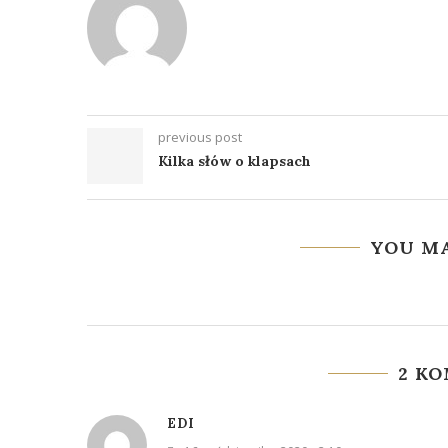
previous post
Kilka słów o klapsach
YOU MA
2 K
EDI