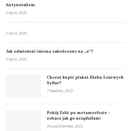
Antynatalizm.
2 lipca, 2026
2 lipca, 2026
Jak odmieniać imiona zakończone na „o”?
2 lipca, 2026
Chcesz kupić plakat Klubu Leniwych
Syfiar?
7 kwietnia, 2025
Pokój Zelii po metamorfozie –
zobacz jak go urządziłam!
26 października, 2022