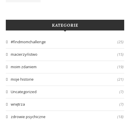
KATEGORIE
#findmomchallenge
(25)
macierzyństwo
(15)
moim zdaniem
(19)
moje historie
(21)
Uncategorized
(7)
wnętrza
(7)
zdrowie psychiczne
(18)