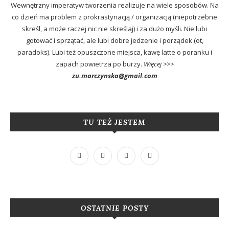
Wewnętrzny imperatyw tworzenia realizuje na wiele sposobów. Na
co dzień ma problem z prokrastynacją / organizacją (niepotrzebne
skreśl, a może raczej nic nie skreślaj) i za dużo myśli. Nie lubi
gotować i sprzątać, ale lubi dobre jedzenie i porządek (ot,
paradoks). Lubi też opuszczone miejsca, kawę latte o poranku i
zapach powietrza po burzy.
Więcej >>>
zu.marczynska@gmail.com
TU TEŻ JESTEM
OSTATNIE POSTY