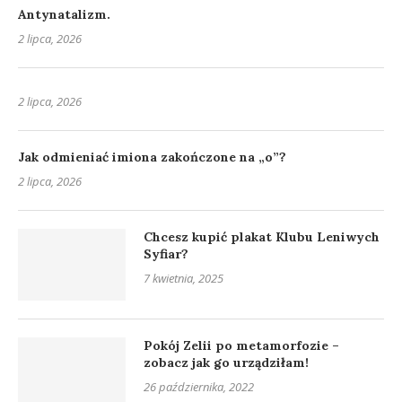
Antynatalizm.
2 lipca, 2026
2 lipca, 2026
Jak odmieniać imiona zakończone na „o”?
2 lipca, 2026
Chcesz kupić plakat Klubu Leniwych
Syfiar?
7 kwietnia, 2025
Pokój Zelii po metamorfozie –
zobacz jak go urządziłam!
26 października, 2022