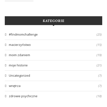
KATEGORIE
#findmomchallenge
(25)
macierzyństwo
(15)
moim zdaniem
(19)
moje historie
(21)
Uncategorized
(7)
wnętrza
(7)
zdrowie psychiczne
(18)