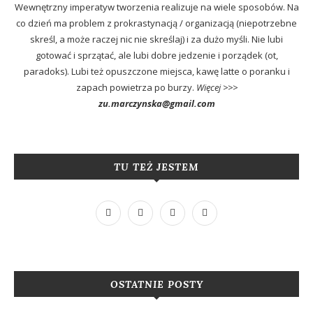
Wewnętrzny imperatyw tworzenia realizuje na wiele sposobów. Na
co dzień ma problem z prokrastynacją / organizacją (niepotrzebne
skreśl, a może raczej nic nie skreślaj) i za dużo myśli. Nie lubi
gotować i sprzątać, ale lubi dobre jedzenie i porządek (ot,
paradoks). Lubi też opuszczone miejsca, kawę latte o poranku i
zapach powietrza po burzy.
Więcej >>>
zu.marczynska@gmail.com
TU TEŻ JESTEM
OSTATNIE POSTY