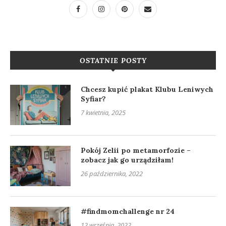
OSTATNIE POSTY
Chcesz kupić plakat Klubu Leniwych
Syfiar?
7 kwietnia, 2025
Pokój Zelii po metamorfozie –
zobacz jak go urządziłam!
26 października, 2022
#findmomchallenge nr 24
12 września, 2022