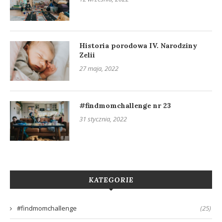
Historia porodowa IV. Narodziny
Zelii
27 maja, 2022
#findmomchallenge nr 23
31 stycznia, 2022
KATEGORIE
#findmomchallenge
(25)