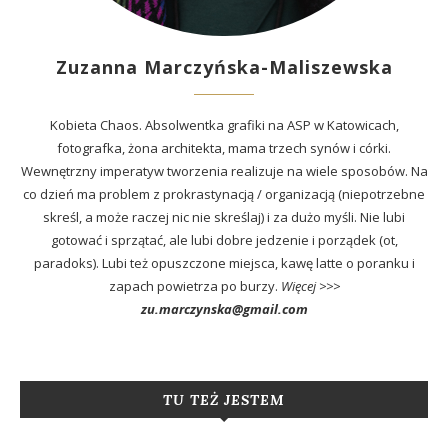
Zuzanna Marczyńska-Maliszewska
Kobieta Chaos. Absolwentka grafiki na ASP w Katowicach,
fotografka, żona architekta, mama trzech synów i córki.
Wewnętrzny imperatyw tworzenia realizuje na wiele sposobów. Na
co dzień ma problem z prokrastynacją / organizacją (niepotrzebne
skreśl, a może raczej nic nie skreślaj) i za dużo myśli. Nie lubi
gotować i sprzątać, ale lubi dobre jedzenie i porządek (ot,
paradoks). Lubi też opuszczone miejsca, kawę latte o poranku i
zapach powietrza po burzy.
Więcej >>>
zu.marczynska@gmail.com
TU TEŻ JESTEM