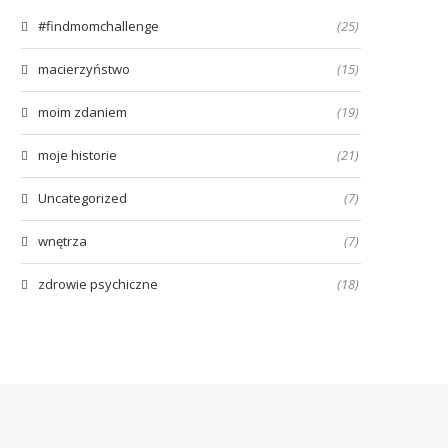
#findmomchallenge
(25)
macierzyństwo
(15)
moim zdaniem
(19)
moje historie
(21)
Uncategorized
(7)
wnętrza
(7)
zdrowie psychiczne
(18)