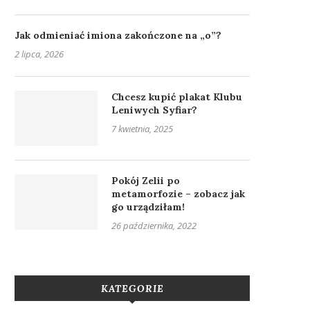
Jak odmieniać imiona zakończone na „o”?
2 lipca, 2026
Chcesz kupić plakat Klubu
Leniwych Syfiar?
7 kwietnia, 2025
Pokój Zelii po
metamorfozie – zobacz jak
go urządziłam!
26 października, 2022
KATEGORIE