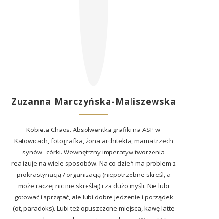
Zuzanna Marczyńska-Maliszewska
Kobieta Chaos. Absolwentka grafiki na ASP w
Katowicach, fotografka, żona architekta, mama trzech
synów i córki. Wewnętrzny imperatyw tworzenia
realizuje na wiele sposobów. Na co dzień ma problem z
prokrastynacją / organizacją (niepotrzebne skreśl, a
może raczej nic nie skreślaj) i za dużo myśli. Nie lubi
gotować i sprzątać, ale lubi dobre jedzenie i porządek
(ot, paradoks). Lubi też opuszczone miejsca, kawę latte