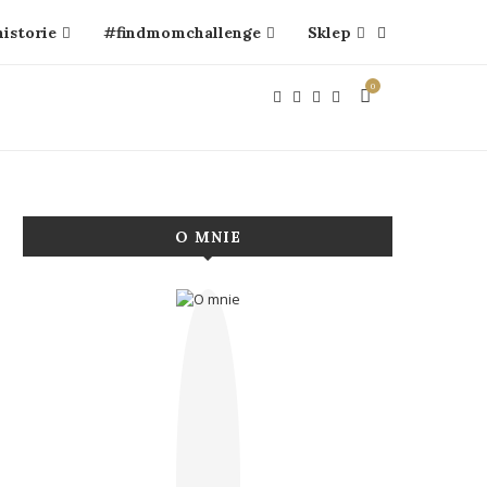
historie
#findmomchallenge
Sklep
0
O MNIE