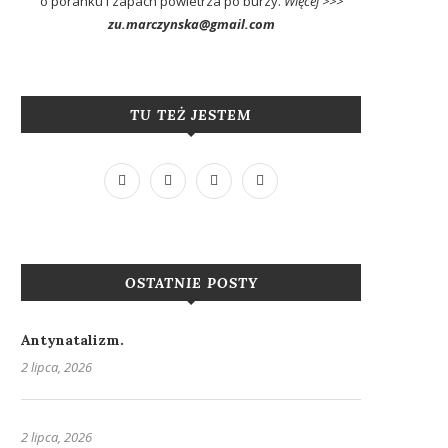
o poranku i zapach powietrza po burzy.
Więcej >>>
zu.marczynska@gmail.com
TU TEŻ JESTEM
OSTATNIE POSTY
Antynatalizm.
2 lipca, 2026
2 lipca, 2026