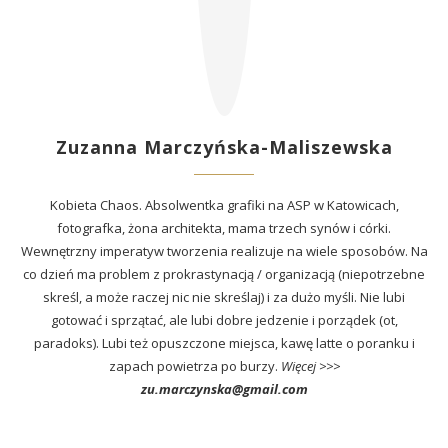
Zuzanna Marczyńska-Maliszewska
Kobieta Chaos. Absolwentka grafiki na ASP w Katowicach,
fotografka, żona architekta, mama trzech synów i córki.
Wewnętrzny imperatyw tworzenia realizuje na wiele sposobów. Na
co dzień ma problem z prokrastynacją / organizacją (niepotrzebne
skreśl, a może raczej nic nie skreślaj) i za dużo myśli. Nie lubi
gotować i sprzątać, ale lubi dobre jedzenie i porządek (ot,
paradoks). Lubi też opuszczone miejsca, kawę latte o poranku i
zapach powietrza po burzy.
Więcej >>>
zu.marczynska@gmail.com