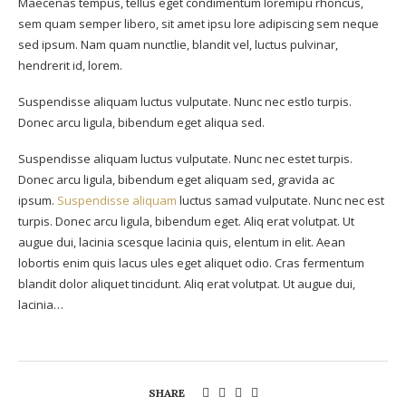
Maecenas tempus, tellus eget condimentum loremipu rhoncus,
sem quam semper libero, sit amet ipsu lore adipiscing sem neque
sed ipsum. Nam quam nunctlie, blandit vel, luctus pulvinar,
hendrerit id, lorem.
Suspendisse aliquam luctus vulputate. Nunc nec estlo turpis.
Donec arcu ligula, bibendum eget aliqua sed.
Suspendisse aliquam luctus vulputate. Nunc nec estet turpis.
Donec arcu ligula, bibendum eget aliquam sed, gravida ac
ipsum.
Suspendisse aliquam
luctus samad vulputate. Nunc nec est
turpis. Donec arcu ligula, bibendum eget. Aliq erat volutpat. Ut
augue dui, lacinia scesque lacinia quis, elentum in elit. Aean
lobortis enim quis lacus ules eget aliquet odio. Cras fermentum
blandit dolor aliquet tincidunt. Aliq erat volutpat. Ut augue dui,
lacinia…
SHARE