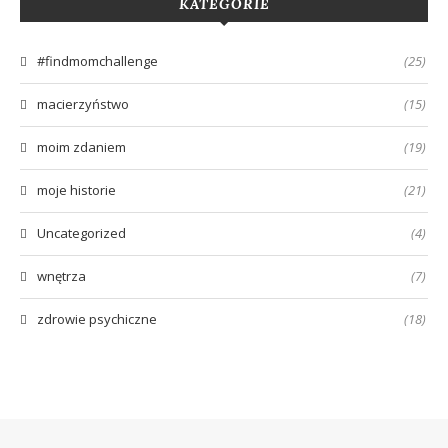
KATEGORIE
#findmomchallenge
(25)
macierzyństwo
(15)
moim zdaniem
(19)
moje historie
(21)
Uncategorized
(4)
wnętrza
(7)
zdrowie psychiczne
(18)