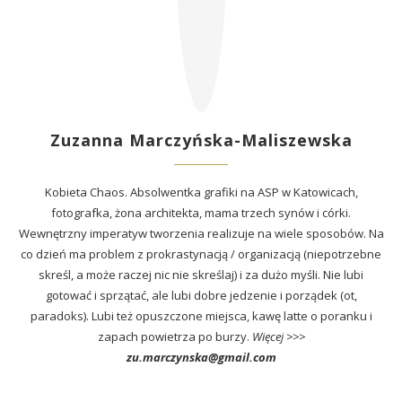
Zuzanna Marczyńska-Maliszewska
Kobieta Chaos. Absolwentka grafiki na ASP w Katowicach,
fotografka, żona architekta, mama trzech synów i córki.
Wewnętrzny imperatyw tworzenia realizuje na wiele sposobów. Na
co dzień ma problem z prokrastynacją / organizacją (niepotrzebne
skreśl, a może raczej nic nie skreślaj) i za dużo myśli. Nie lubi
gotować i sprzątać, ale lubi dobre jedzenie i porządek (ot,
paradoks). Lubi też opuszczone miejsca, kawę latte o poranku i
zapach powietrza po burzy.
Więcej >>>
zu.marczynska@gmail.com