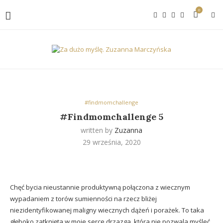
0
#findmomchallenge
#Findmomchallenge 5
written by
Zuzanna
29 września, 2020
Chęć bycia nieustannie produktywną połączona z wiecznym
wypadaniem z torów sumienności na rzecz bliżej
niezidentyfikowanej maligny wiecznych dążeń i porażek. To taka
głęboko zatknięta w moje serce drzazga, która nie pozwala myśleć