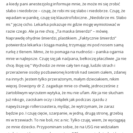
a kiedy pani anestezjolog informuje mnie, że może mi się zrobić
słabo i niedobrze – czuję, że robi mi się słabo i niedobrze. Czuję, że
wpadam w panikę, czuję się klaustrofobiczne. „Niedobrze mi. Słabo
mi.” jęczę cicho. Lekarka pokazuje mi gdzie mogę wymiotować w
razie czego. Ale ja nie chcę. „Ta maska śmierdzi” – mówię.
Naprawdę ohydnie śmierdzi, plastikiem. „Faktycznie śmierdzi”
potwierdza lekarka i ściąga maskę, trzymając mi pod nosem samą
rurkę z tlenem. Mimo, że to pomaga na nudności – panika ogarnia
mnie w najlepsze. Czuję się jak naćpana, bełkoczę płaczliwie „Ja nie
chcę. Boję się.” Wychodzi ze mnie cały ten nagi, ludzki strach i
przerażenie osoby pozbawionej kontroli nad swoim ciałem, zdanej
na innych. Jestem tylko przerażonym, małym dzieciakiem, nikim
więcej. Dowcipny dr Z. zagaduje mnie co chwilę, jednocześnie z
żartobliwym wyrzutem wytyka, że mu nie ufam. Ale ja nie słucham
już nikogo, zaciskam oczy i żołądek jak podczas zjazdu z
najwyższego rollercoastera, myśląc, że wytrzymam, że zaraz
będzie po. I czuję cięcie, szarpanie, w jedną, drugą stronę, grzebią
mi w trzewiach. To nie boli, nic a nic. Tylko czuję, wiem, że wyciągają
ze mnie dziecko. Przypominam sobie, że na USG nie widziałam