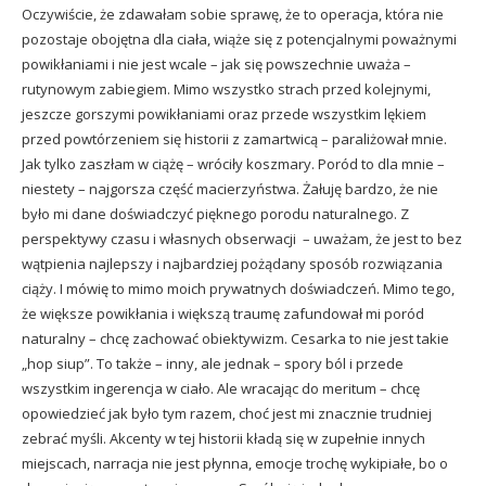
Oczywiście, że zdawałam sobie sprawę, że to operacja, która nie
pozostaje obojętna dla ciała, wiąże się z potencjalnymi poważnymi
powikłaniami i nie jest wcale – jak się powszechnie uważa –
rutynowym zabiegiem. Mimo wszystko strach przed kolejnymi,
jeszcze gorszymi powikłaniami oraz przede wszystkim lękiem
przed powtórzeniem się historii z zamartwicą – paraliżował mnie.
Jak tylko zaszłam w ciążę – wróciły koszmary. Poród to dla mnie –
niestety – najgorsza część macierzyństwa. Żałuję bardzo, że nie
było mi dane doświadczyć pięknego porodu naturalnego. Z
perspektywy czasu i własnych obserwacji – uważam, że jest to bez
wątpienia najlepszy i najbardziej pożądany sposób rozwiązania
ciąży. I mówię to mimo moich prywatnych doświadczeń. Mimo tego,
że większe powikłania i większą traumę zafundował mi poród
naturalny – chcę zachować obiektywizm. Cesarka to nie jest takie
„hop siup”. To także – inny, ale jednak – spory ból i przede
wszystkim ingerencja w ciało. Ale wracając do meritum – chcę
opowiedzieć jak było tym razem, choć jest mi znacznie trudniej
zebrać myśli. Akcenty w tej historii kładą się w zupełnie innych
miejscach, narracja nie jest płynna, emocje trochę wykipiałe, bo o