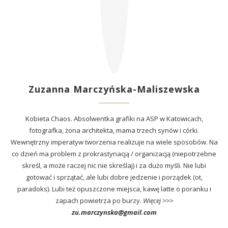
Zuzanna Marczyńska-Maliszewska
Kobieta Chaos. Absolwentka grafiki na ASP w Katowicach,
fotografka, żona architekta, mama trzech synów i córki.
Wewnętrzny imperatyw tworzenia realizuje na wiele sposobów. Na
co dzień ma problem z prokrastynacją / organizacją (niepotrzebne
skreśl, a może raczej nic nie skreślaj) i za dużo myśli. Nie lubi
gotować i sprzątać, ale lubi dobre jedzenie i porządek (ot,
paradoks). Lubi też opuszczone miejsca, kawę latte o poranku i
zapach powietrza po burzy.
Więcej >>>
zu.marczynska@gmail.com