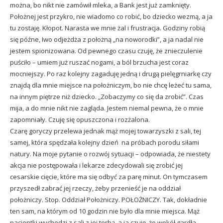
można, bo nikt nie zamówił mleka, a Bank jest już zamknięty.
Położnej jest przykro, nie wiadomo co robić, bo dziecko wezmą, a ja
tu zostaję. Kłopot. Narasta we mnie żal i frustracja. Godziny robią
się późne, Iwo odjeżdża z położną „na noworodki”, a ja nadal nie
jestem spionizowana. Od pewnego czasu czuję, że znieczulenie
puściło – umiem już ruszać nogami, a ból brzucha jest coraz
mocniejszy. Po raz kolejny zagaduję jedną i drugą pielęgrniarkę czy
znajdą dla mnie miejsce na położniczym, bo nie chcę leżeć tu sama,
na innym piętrze niż dziecko. „Zobaczymy co się da zrobić”. Czas
mija, a do mnie nikt nie zagląda. Jestem niemal pewna, że o mnie
zapomniały. Czuję się opuszczona i rozżalona.
Czarę goryczy przelewa jednak mąż mojej towarzyszki z sali, tej
samej, która spędzała kolejny dzień na próbach porodu siłami
natury. Na moje pytanie o rozwój sytuacji – odpowiada, że niestety
akcja nie postępowała i lekarze zdecydowali się zrobić jej
cesarskie cięcie, które ma się odbyć za parę minut. On tymczasem
przyszedł zabrać jej rzeczy, żeby przenieść je na oddział
położniczy. Stop. Oddział Położniczy. POŁOŻNICZY. Tak, dokładnie
ten sam, na którym od 10 godzin nie było dla mnie miejsca. Mąż
pacjentki wychodzi z sali z jej torbą, a ja czuję, że wokół gardła