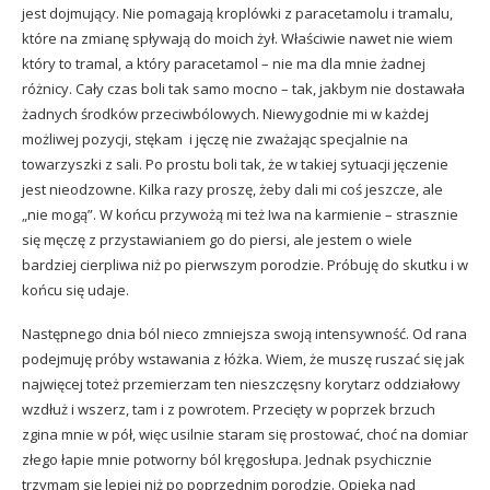
jest dojmujący. Nie pomagają kroplówki z paracetamolu i tramalu,
które na zmianę spływają do moich żył. Właściwie nawet nie wiem
który to tramal, a który paracetamol – nie ma dla mnie żadnej
różnicy. Cały czas boli tak samo mocno – tak, jakbym nie dostawała
żadnych środków przeciwbólowych. Niewygodnie mi w każdej
możliwej pozycji, stękam i jęczę nie zważając specjalnie na
towarzyszki z sali. Po prostu boli tak, że w takiej sytuacji jęczenie
jest nieodzowne. Kilka razy proszę, żeby dali mi coś jeszcze, ale
„nie mogą”. W końcu przywożą mi też Iwa na karmienie – strasznie
się męczę z przystawianiem go do piersi, ale jestem o wiele
bardziej cierpliwa niż po pierwszym porodzie. Próbuję do skutku i w
końcu się udaje.
Następnego dnia ból nieco zmniejsza swoją intensywność. Od rana
podejmuję próby wstawania z łóżka. Wiem, że muszę ruszać się jak
najwięcej toteż przemierzam ten nieszczęsny korytarz oddziałowy
wzdłuż i wszerz, tam i z powrotem. Przecięty w poprzek brzuch
zgina mnie w pół, więc usilnie staram się prostować, choć na domiar
złego łapie mnie potworny ból kręgosłupa. Jednak psychicznie
trzymam się lepiej niż po poprzednim porodzie. Opieka nad