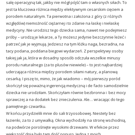
salę operacyjną tak, jakby nie mógł pójść tam o własnych siłach. To
jest ta kluczowa różnica między elektywnym cesarskim cięciem a
porodem naturalnym. Ta pierwotna i założona z góry (z różnych
względów) niemożność ciężarnej i to zdanie na łaskę i niełaskę
medycyny. Nie urodzisz tego dziecka sama, nawet nie podejmiesz
próby – urodzą je lekarze, a Ty możesz jedynie bezczynnie leżeć i
patrzeć jak je wyjmują. Jedziesz na tym łóżku naga, bezradna, na
tacy podana, poddana biegowi wydarzeń. Z perspektywy osoby
takiej jak ja, która w dosadny sposób odczuła wszelkie minusy
porodu naturalnego (za to plusów niewiele) – to jest najbardziej
uderzająca różnica między porodem siłami natury, a planową
cesarką. I piszę to, mimo, że jak wiadomo – mój pierwszy poród
skończył się poważną ingerencją medyczną i de facto samodzielnie
dziecka nie urodziłam. Skończyłam równie bezbronna i bez mocy
sprawczej a na dodatek bez znieczulenia. Ale… wracając do tego
pamiętnego czwartku.
W końcu przydzielili mnie do sali trzyosobowej. Niestety bez
łazienki, za to z umywalką. Okna wychodziły na stronę wschodnią,
na podwórze porośnięte wysokimi drzewami. W efekcie przez
większość dnia było tam dość ponuro. Jedna z moich