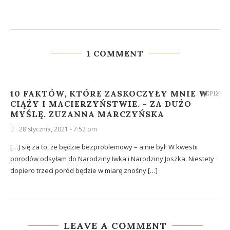
1 COMMENT
10 FAKTÓW, KTÓRE ZASKOCZYŁY MNIE W
REPLY
CIĄŻY I MACIERZYŃSTWIE. - ZA DUŻO
MYŚLĘ. ZUZANNA MARCZYŃSKA
28 stycznia, 2021 - 7:52 pm
[…] się za to, że będzie bezproblemowy – a nie był. W kwestii
porodów odsyłam do Narodziny Iwka i Narodziny Joszka. Niestety
dopiero trzeci poród będzie w miarę znośny […]
LEAVE A COMMENT