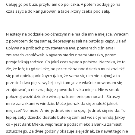
Całuję go po buzi, przytulam do policzka. A potem oddaję go na
czas szycia do kangurowania tacie, który czeka pod salą.
Niestety na oddziale położniczym nie ma dla mnie miejsca. Wracam
z powrotem do tej samej, depresyjnej sali na patologii ciąży. Dzień
upływa na próbach przystawiania Iwa, pomiarach ciśnienia i
zmianach kroplówek. Najpierw siedzi z nami Mieszko, potem
przyjeżdżają rodzice. Co jakiś czas wpada położna. Narzeka, że to
źle, że leżę tu gdzie leżę, bo przecież na noc dziecko musi znaleźć
się pod opieką położnych (jako, że sama się nim nie zajmę) a to
przecież dwa piętra wyżej, czyli tam gdzie właśnie powinnam się
znajdować, a nie znajduję z powodu braku miejsc. Nie w smak
położnej wozić dziecko windą na karmienie po nocach. Straszy
mnie zarazkami w windzie. Może jednak da się znaleźć jakieś
miejsce? No może. A nie, jednak nie ma opcji. Jednak się nie da. To
lepiej, żeby dziecko dostało butelkę zamiast wozić je windą. Jakby
co – jest Bank Mleka, więc można podać mleko z Banku zamiast
sztucznego. Za dwie godziny okazuje się jednak, że nawet tego nie