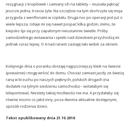
rezygnacji z kroplówek i zamiany ich na tablety – musiała pęknąć
jeszcze jedna, trzecia żyła. Na szczęście na tym skończyła się moja
przygoda z wenflonami w szpitalu. Druga noc po operacji jest już o
wiele lepsza. Udaje mi się nawet pospać kilka godzin, mimo, że
kiepsko śpi się przy zapalonym nieustannie świetle. Próby
samodzielnego wstawania i opieki nad dzieckiem przychodzą mi
jednak coraz lepiej. O 4 nad ranem zastaję taki widok za oknem.
Kolejnego dnia o poranku dostaję najpyszniejszy kleik na świecie
(poważnie) i mogę wrócić do domu. Chociaż zamiast jazdy ze świeżą
raną w brzuchu po naszych pięknych, polskich drogach (na
dodatek na tylnym siedzeniu samochodu) – wolałabym się
teleportować. Niestety takiej możliwości nie ma. A przydałaby się
równie mocno co jakiś inny, poza dwoma aktualnie dostępnymi,
sposób rodzenia dzieci.
Tekst opublikowany dnia 21.10.2016