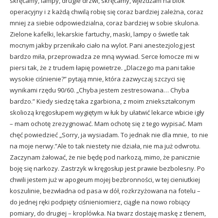
skręcamy, lampy, drugie drzwi, skręcamy, wjeżdżam na blok
operacyjny i z każdą chwilą robię się coraz bardziej zależna, coraz
mniej za siebie odpowiedzialna, coraz bardziej w sobie skulona.
Zielone kafelki, lekarskie fartuchy, maski, lampy o świetle tak
mocnym jakby przenikało ciało na wylot. Pani anestezjolog jest
bardzo miła, przeprowadza ze mną wywiad. Serce łomocze mi w
piersi tak, że z trudem łapię powietrze. „Dlaczego ma pani takie
wysokie ciśnienie?” pytają mnie, która zazwyczaj szczyci się
wynikami rzędu 90/60. „Chyba jestem zestresowana… Chyba
bardzo.” Kiedy siedzę taka zgarbiona, z moim zniekształconym
skoliozą kręgosłupem wygiętym w łuk by ułatwić lekarce wbicie igły
– mam ochotę zrezygnować. Mam ochotę się z tego wypisać. Mam
chęć powiedzieć „Sorry, ja wysiadam. To jednak nie dla mnie, to nie
na moje nerwy.”Ale to tak niestety nie działa, nie ma już odwrotu.
Zaczynam żałować, że nie będę pod narkozą, mimo, że panicznie
boję się narkozy. Zastrzyk w kręgosłup jest prawie bezbolesny. Po
chwili jestem już w apogeum mojej bezbronności, w tej cieniutkiej
koszulinie, bezwładna od pasa w dół, rozkrzyżowana na fotelu –
do jednej ręki podpięty ciśnieniomierz, ciągle na nowo robiący
pomiary, do drugiej – kroplówka. Na twarz dostaję maskę z tlenem,