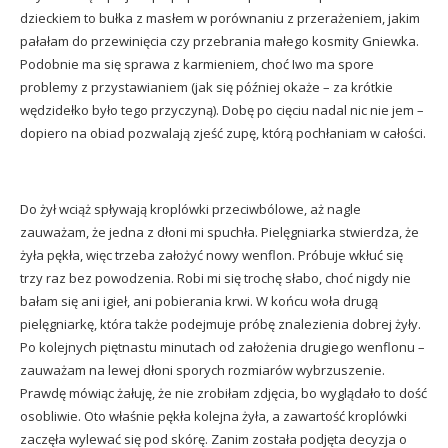
dzieckiem to bułka z masłem w porównaniu z przerażeniem, jakim
pałałam do przewinięcia czy przebrania małego kosmity Gniewka.
Podobnie ma się sprawa z karmieniem, choć Iwo ma spore
problemy z przystawianiem (jak się później okaże – za krótkie
wędzidełko było tego przyczyną). Dobę po cięciu nadal nic nie jem –
dopiero na obiad pozwalają zjeść zupę, którą pochłaniam w całości.
Do żył wciąż spływają kroplówki przeciwbólowe, aż nagle
zauważam, że jedna z dłoni mi spuchła. Pielęgniarka stwierdza, że
żyła pękła, więc trzeba założyć nowy wenflon. Próbuje wkłuć się
trzy raz bez powodzenia. Robi mi się trochę słabo, choć nigdy nie
bałam się ani igieł, ani pobierania krwi. W końcu woła drugą
pielęgniarkę, która także podejmuje próbę znalezienia dobrej żyły.
Po kolejnych piętnastu minutach od założenia drugiego wenflonu –
zauważam na lewej dłoni sporych rozmiarów wybrzuszenie.
Prawdę mówiąc żałuję, że nie zrobiłam zdjęcia, bo wyglądało to dość
osobliwie. Oto właśnie pękła kolejna żyła, a zawartość kroplówki
zaczęła wylewać się pod skórę. Zanim została podjęta decyzja o