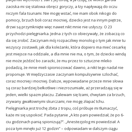
zaciska mi się stalowa obręcz goryczy, a łzy napływają do oczu
niczym fala tsunami. Nie mogę wstać, nie mam obok nikogo do
pomocy, brzuch boli coraz mocniej, dziecko jest na innym piętrze,
drzwi są przymknięte więc nawet nikt mnie nie usłyszy. O 23
przychodzi pielęgniarka. Jedna z tych co obiecywały, że zobaczą co
da się zrobić. Zaczynam mój rozpaczliwy monolog o tym jak mnie tu
wszyscy zostawili, jak dla koleżanki, która dopiero ma mieć cesarkę
jest miejsce na oddziale, a dla mnie nie ma, o tym, że dziecko windą
nie może jeździć bo zarazki, że mu przez to sztuczne mleko
podadzą, że mnie mieli spioniozować dawno, a nikt tego nadal nie
proponuje. W międzyczasie zaczynam kompulsywnie szlochać,
coraz mocniej i mocniej. Dalsze, wypowiadane przeze mnie słowa
są coraz bardziej bełkotliwe i niezrozumiałe, aż przeradzają się w
jeden, wielki spazm płaczu. Zalewam się łzami, chwytam za brzuch,
zrywany gwałtownymi skurczami, nie mogę złapać tchu.
Pielęgniarka jest trochę zbita z tropu, coś próbuje mi tłumaczyć,
każe mi się uspokoić. Pada pytanie „A kto pani powiedział, że po 6-
ciu godzinach panią spionizują?”. „Anestezjolog mi powiedział. A
poza tym minęło już 12 godzin” – odpowiadam w dalszym ciągu