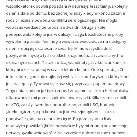
współlokatorek powoli popadała w depresję, leżąc tam już kolejny
dzień z dala od domu, bez żadnej wiedzy kiedy w końcu zacznie
rodzić (leżała z powodu konfliktu serologicznego). Nie mogła
wówczas wiedzieć, że urodzi za dwa dni. Druga z kolei
podejmowała kolejne już, w dalszym ciągu bezskuteczne próby
wywołania porodu. Nie mogła wówczas wiedzieć, że na następny
dzień zrobią jej ostatecznie cesarkę. Mimo wszystko dość
pozytywnie myślę o tych krótkich znajomościach zawieranych w
szpitalnych salach. To taki rodzaj wspólnoty jak z koleżankami, z
którymi dzielisz pokój w czasie letnich kolonii. One sprzedają Ci
info o której godzinie najlepiej wybrać się pod prysznic i który kibel
jest najlepszy. Ty odwdzięczasz się pożyczając papier toaletowy.
Tego dnia zjadłam już tylko zupę. I w tajemnicy – kilka herbatników
ofiarowanych mi przez szpitalne towarzyszki. Kilkakrotnie zrobili
mi KTG, założyli wenflon, pobrali krew, zrobili USG, badanie
ginekologiczne, a po konsultacji anestezjologicznej – kazali
podpisać zgodę na cesarskie cięcie. Po przeczytaniu listy
możliwych powikłań (które oczywiście były mi znane) poziom mojej
nerwicy gwałtownie wzrósł. Na szczęście dobrodusznie nadmienili