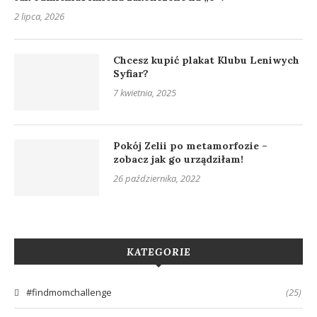
2 lipca, 2026
Chcesz kupić plakat Klubu Leniwych
Syfiar?
7 kwietnia, 2025
Pokój Zelii po metamorfozie –
zobacz jak go urządziłam!
26 października, 2022
KATEGORIE
#findmomchallenge
(25)