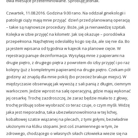
dwa miesiące przeterminowane. Spróbuję jednak.
Czwartek, 11.08.2016. Godzina 9.00 rano. Na oddział ginekologii i
patologii ciąży mają mnie przyjąć dzień przed planowaną operacją
– takie są najnowsze procedury. Boże, jak ja nienawidzę szpitali.
Kolejka w izbie przyjęć na kilometr. Jak się okazuje – porodówka
przepełniona. Najchętniej odesłaliby kogo się da, ale się nie da. Bo
ja jestem wpisana od tygodnia w kajecik na planowe cięcie. W
rejestracji panuje dezinformacja. Wysyłają mnie z papierami na
drugie piętro, z drugiego piętra z powrotem do izby przyjęć i po raz
kolejny (już z kompletnymi papierami) na drugie piętro. Czekam pół
godziny aż znajdą dla mnie pokój (bo przecież brakuje miejsc). W
międzyczasie obserwuję jak wywożą z sali panią z długim, ciemnym
warkoczem. Jedzie wprost na salę operacyjną, gdzie mają wykonać
jej cesarkę. Trochę zazdroszczę, że zaraz będzie miała to z głowy,
trochę próbuję sobie wyobrazić co teraz czuje, o czym myśli. Widzę
jaka jest nieporadna, taka ubezwłasnowolniona w tej lichej,
kobaltowej szatce wiązanej na plecach, z tymi gołymi, bezwładnie
ułożonymi na łóżku stopami. Jest coś znamiennego w tym, że
zdrowego, chodzącego o własnych siłach człowieka wiezie się na