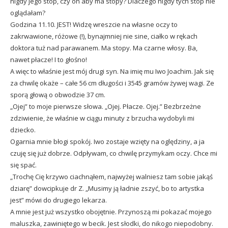
nigdy jego stóp, czy on aby ma stopy? Dlaczego nigdy tych stóp nie
oglądałam?
Godzina 11.10. JEST! Widzę wreszcie na własne oczy to
zakrwawione, różowe (!), bynajmniej nie sine, ciałko w rękach
doktora tuż nad parawanem. Ma stopy. Ma czarne włosy. Ba,
nawet płacze! I to głośno!
A więc to właśnie jest mój drugi syn. Na imię mu Iwo Joachim. Jak się
za chwilę okaże – całe 56 cm długości i 3545 gramów żywej wagi. Ze
sporą głową o obwodzie 37 cm.
„Ojej” to moje pierwsze słowa. „Ojej. Płacze. Ojej.” Bezbrzeżne
zdziwienie, że właśnie w ciągu minuty z brzucha wydobyli mi
dziecko.
Ogarnia mnie błogi spokój. Iwo zostaje wzięty na oględziny, a ja
czuję się już dobrze. Odpływam, co chwilę przymykam oczy. Chce mi
się spać.
„Trochę Cię krzywo ciachnąłem, najwyżej walniesz tam sobie jakąś
dziarę” dowcipkuje dr Z. „Musimy ją ładnie zszyć, bo to artystka
jest” mówi do drugiego lekarza.
A mnie jest już wszystko obojętnie. Przynoszą mi pokazać mojego
maluszka, zawiniętego w becik. Jest słodki, do nikogo niepodobny.