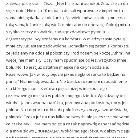
zalewając się łzami. Cisza. „Niech się pani uspokoi. Zobaczę co da
się zrobić.” Nie mija 10 minut, a do sali wparowuje z impetem ta
sama pielęgniarka z koleżanką. Niewiele mówiąc ładują mnie na
taką samą leżankę, jaką wieźli mnie rano na operację. Pakują mi na
szybko rzeczy do walizki, zadając zdawkowe pytania
organizacyjne i wyjeżdżamy na korytarz. W międzyczasie pytają
mnie czy już jestem zadowolona. Domyślam się zatem z kontekstu,
że jedziemy na oddział położniczy. Pod nosem bełkoczę „Mhm”, na
więcej nie mam siły. Oczy mam spuchnięte od łez, wszystko mnie
boli. „No. To jest już ostatnie miejsce na całym oddziale.
Rezerwowe. Jak w nocy będzie jakaś nagła cesarka to będzie na
panią.” Nic nie odpowiadam. Nie bardzo rozumiem uzasadnienie
dla którego mam leżeć dwa piętra niżej w imię pustego
rezerwowego miejsca w pobliżu mojego dziecka. Wjeżdżamy do
windy – ja bezwładna na łóżku, przemycana pod osłoną nocy. Jest
północ. Na korytarzu oddziału położniczego przygaszone światła,
półmrok. Czeka już na nas kilka położnych, ale ja jeszcze nie wiem
co czeka MNIE. Nie mam pojęcia co tak naprawdę oznaczać będzie
dla mnie słowo „PIONIZACJA”. Wokół mojego łóżka, w dalszym ciągu