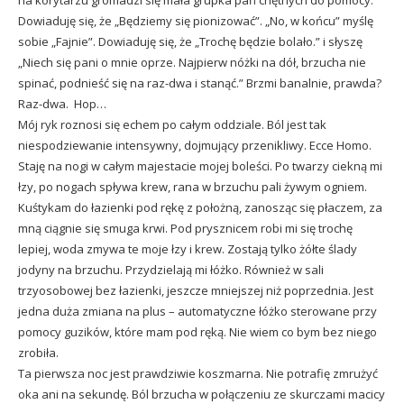
na korytarzu gromadzi się mała grupka pań chętnych do pomocy.
Dowiaduję się, że „Będziemy się pionizować”. „No, w końcu” myślę
sobie „Fajnie”. Dowiaduję się, że „Trochę będzie bolało.” i słyszę
„Niech się pani o mnie oprze. Najpierw nóżki na dół, brzucha nie
spinać, podnieść się na raz-dwa i stanąć.” Brzmi banalnie, prawda?
Raz-dwa. Hop…
Mój ryk roznosi się echem po całym oddziale. Ból jest tak
niespodziewanie intensywny, dojmujący przenikliwy. Ecce Homo.
Staję na nogi w całym majestacie mojej boleści. Po twarzy ciekną mi
łzy, po nogach spływa krew, rana w brzuchu pali żywym ogniem.
Kuśtykam do łazienki pod rękę z położną, zanosząc się płaczem, za
mną ciągnie się smuga krwi. Pod prysznicem robi mi się trochę
lepiej, woda zmywa te moje łzy i krew. Zostają tylko żółte ślady
jodyny na brzuchu. Przydzielają mi łóżko. Również w sali
trzyosobowej bez łazienki, jeszcze mniejszej niż poprzednia. Jest
jedna duża zmiana na plus – automatyczne łóżko sterowane przy
pomocy guzików, które mam pod ręką. Nie wiem co bym bez niego
zrobiła.
Ta pierwsza noc jest prawdziwie koszmarna. Nie potrafię zmrużyć
oka ani na sekundę. Ból brzucha w połączeniu ze skurczami macicy