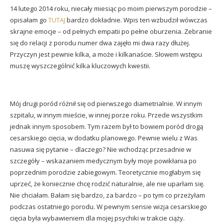
14 lutego 2014 roku, niecały miesiąc po moim pierwszym porodzie –
opisałam go
TUTAJ
bardzo dokładnie. Wpis ten wzbudził wówczas
skrajne emocje – od pełnych empatii po pełne oburzenia. Zebranie
się do relacji z porodu numer dwa zajęło mi dwa razy dłużej.
Przyczyn jest pewnie kilka, a może i kilkanaście. Słowem wstępu
muszę wyszczególnić kilka kluczowych kwestii.
Mój drugi poród różnił się od pierwszego diametrialnie. W innym
szpitalu, w innym mieście, w innej porze roku. Przede wszystkim
jednak innym sposobem. Tym razem był to bowiem poród drogą
cesarskiego cięcia, w dodatku planowego. Pewnie wielu z Was
nasuwa się pytanie – dlaczego? Nie wchodząc przesadnie w
szczegóły – wskazaniem medycznym były moje powikłania po
poprzednim porodzie zabiegowym. Teoretycznie mogłabym się
uprzeć, że koniecznie chcę rodzić naturalnie, ale nie uparłam się.
Nie chciałam. Bałam się bardzo, za bardzo – po tym co przeżyłam
podczas ostatniego porodu. W pewnym sensie wizja cesarskiego
cięcia była wybawieniem dla mojej psychiki w trakcie ciąży.