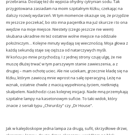
przebrania. Dostaję też do wypicia ohydny cytrynian sodu. Tak
przygotowana zasiadam na moim szpitalnym łóżku, czekając na
dalszy rozwój wydarzeń. W tym momencie okazuje się, że przyjdzie
mi jeszcze poczekać, bo oto inna pacjentka ma już skurcze i to ona
wejdzie na moje miejsce. Niestety (czego jeszcze nie wiem)
skubana ukradnie mi też ostatnie wolne miejsce na oddziale
położniczym… Kolejne minuty wydają się wiecznością. Moja głowa z
każdą sekundą staje się cięższa od natarczywych myśli.
W końcu po mnie przychodzą. I z jednej strony czuję ulgę, że nie
muszę dłużej trwać w tym parszywym stanie zawieszenia, a z
drugiej – mam ochotę uciec. Ale nie uciekam, grzecznie kładę się na
łóżku, którym zawiozą mnie wprost na salę operacyjną. Leżę na
wznak, ostatnie chwile z macicą wypełnioną życiem, nietkniętą
skalpelem. Nadchodzi czas kolejnej inicjacji. Nade mną przemykają
szpitalne lampy na kasetonowym suficie. To taki widok, który
znacie z seriali typu „Chirurdzy” czy „Dr House”.
Jak w kalejdoskopie jedna lampa za drugą, sufit, skrzydłowe drzwi,