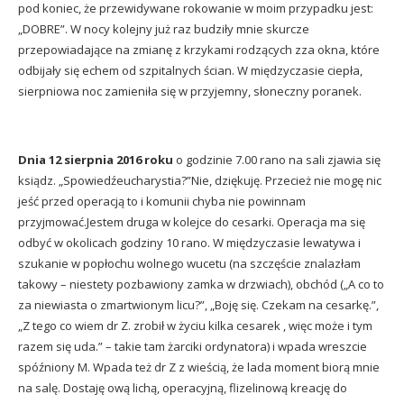
pod koniec, że przewidywane rokowanie w moim przypadku jest:
„DOBRE”. W nocy kolejny już raz budziły mnie skurcze
przepowiadające na zmianę z krzykami rodzących zza okna, które
odbijały się echem od szpitalnych ścian. W międzyczasie ciepła,
sierpniowa noc zamieniła się w przyjemny, słoneczny poranek.
Dnia 12 sierpnia 2016 roku
o godzinie 7.00 rano na sali zjawia się
ksiądz. „Spowiedźeucharystia?”Nie, dziękuję. Przecież nie mogę nic
jeść przed operacją to i komunii chyba nie powinnam
przyjmować.Jestem druga w kolejce do cesarki. Operacja ma się
odbyć w okolicach godziny 10 rano. W międzyczasie lewatywa i
szukanie w popłochu wolnego wucetu (na szczęście znalazłam
takowy – niestety pozbawiony zamka w drzwiach), obchód („A co to
za niewiasta o zmartwionym licu?”, „Boję się. Czekam na cesarkę.”,
„Z tego co wiem dr Z. zrobił w życiu kilka cesarek , więc może i tym
razem się uda.” – takie tam żarciki ordynatora) i wpada wreszcie
spóźniony M. Wpada też dr Z z wieścią, że lada moment biorą mnie
na salę. Dostaję ową lichą, operacyjną, flizelinową kreację do