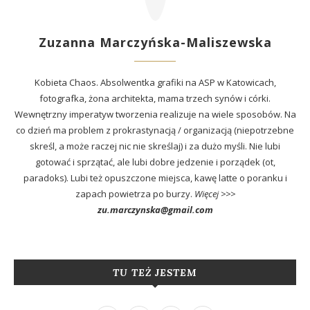
Zuzanna Marczyńska-Maliszewska
Kobieta Chaos. Absolwentka grafiki na ASP w Katowicach,
fotografka, żona architekta, mama trzech synów i córki.
Wewnętrzny imperatyw tworzenia realizuje na wiele sposobów. Na
co dzień ma problem z prokrastynacją / organizacją (niepotrzebne
skreśl, a może raczej nic nie skreślaj) i za dużo myśli. Nie lubi
gotować i sprzątać, ale lubi dobre jedzenie i porządek (ot,
paradoks). Lubi też opuszczone miejsca, kawę latte o poranku i
zapach powietrza po burzy.
Więcej >>>
zu.marczynska@gmail.com
TU TEŻ JESTEM