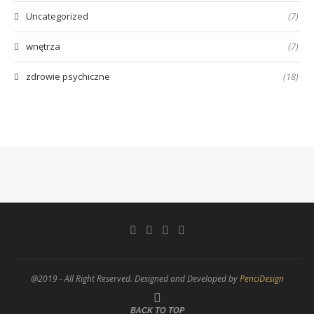
Uncategorized
(7)
wnętrza
(7)
zdrowie psychiczne
(18)
@2019 - All Right Reserved. Designed and Developed by
PenciDesign
BACK TO TOP