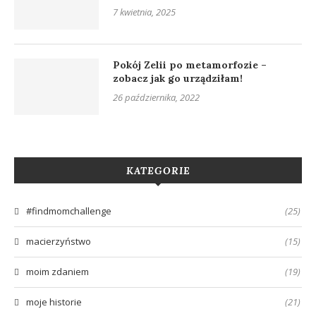
7 kwietnia, 2025
Pokój Zelii po metamorfozie –
zobacz jak go urządziłam!
26 października, 2022
KATEGORIE
#findmomchallenge
(25)
macierzyństwo
(15)
moim zdaniem
(19)
moje historie
(21)