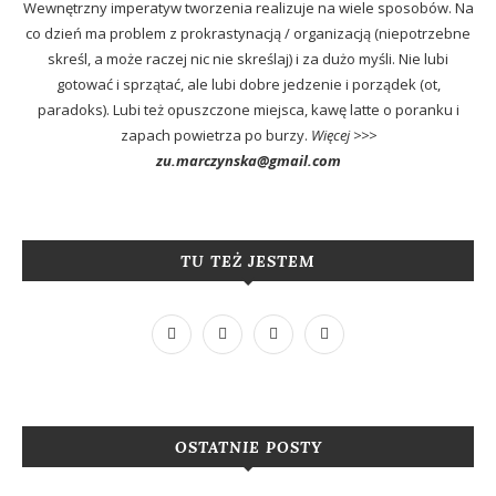
Wewnętrzny imperatyw tworzenia realizuje na wiele sposobów. Na
co dzień ma problem z prokrastynacją / organizacją (niepotrzebne
skreśl, a może raczej nic nie skreślaj) i za dużo myśli. Nie lubi
gotować i sprzątać, ale lubi dobre jedzenie i porządek (ot,
paradoks). Lubi też opuszczone miejsca, kawę latte o poranku i
zapach powietrza po burzy.
Więcej >>>
zu.marczynska@gmail.com
TU TEŻ JESTEM
OSTATNIE POSTY