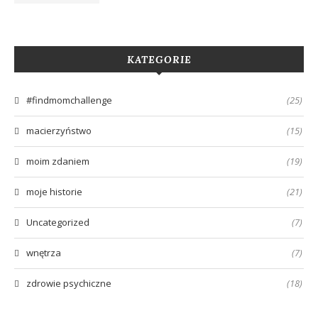
KATEGORIE
#findmomchallenge
(25)
macierzyństwo
(15)
moim zdaniem
(19)
moje historie
(21)
Uncategorized
(7)
wnętrza
(7)
zdrowie psychiczne
(18)