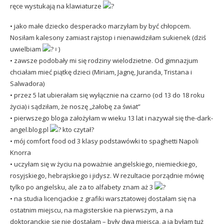
ręce wystukają na klawiaturze
• jako małe dziecko desperacko marzyłam by być chłopcem.
Nosiłam kalesony zamiast rajstop i nienawidziłam sukienek (dziś
uwielbiam
)
• zawsze podobały mi się rodziny wielodzietne. Od gimnazjum
chciałam mieć piątkę dzieci (Miriam, Jagnę, Juranda, Tristana i
Salwadora)
• przez 5 lat ubierałam się wyłącznie na czarno (od 13 do 18 roku
życia) i sądziłam, że noszę „żałobę za świat”
• pierwszego bloga założyłam w wieku 13 lat i nazywał się the-dark-
angel.blog.pl
kto czytał?
• mój comfort food od 3 klasy podstawówki to spaghetti Napoli
Knorra
• uczyłam się w życiu na poważnie angielskiego, niemieckiego,
rosyjskiego, hebrajskiego i jidysz. W rezultacie porządnie mówię
tylko po angielsku, ale za to alfabety znam aż 3
• na studia licencjackie z grafiki warsztatowej dostałam się na
ostatnim miejscu, na magisterskie na pierwszym, a na
doktoranckie się nie dostałam – były dwa miejsca, a ja byłam tuż