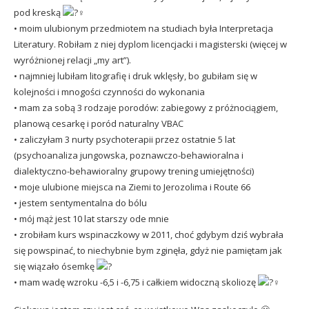
pod kreską
• moim ulubionym przedmiotem na studiach była Interpretacja
Literatury. Robiłam z niej dyplom licencjacki i magisterski (więcej w
wyróżnionej relacji „my art”).
• najmniej lubiłam litografię i druk wklęsły, bo gubiłam się w
kolejności i mnogości czynności do wykonania
• mam za sobą 3 rodzaje porodów: zabiegowy z próżnociągiem,
planową cesarkę i poród naturalny VBAC
• zaliczyłam 3 nurty psychoterapii przez ostatnie 5 lat
(psychoanaliza jungowska, poznawczo-behawioralna i
dialektyczno-behawioralny grupowy trening umiejętności)
• moje ulubione miejsca na Ziemi to Jerozolima i Route 66
• jestem sentymentalna do bólu
• mój mąż jest 10 lat starszy ode mnie
• zrobiłam kurs wspinaczkowy w 2011, choć gdybym dziś wybrała
się powspinać, to niechybnie bym zginęła, gdyż nie pamiętam jak
się wiązało ósemkę
• mam wadę wzroku -6,5 i -6,75 i całkiem widoczną skoliozę