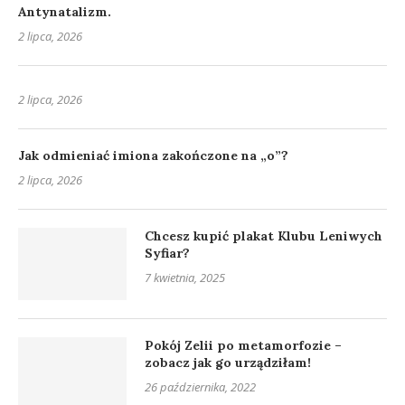
Antynatalizm.
2 lipca, 2026
2 lipca, 2026
Jak odmieniać imiona zakończone na „o”?
2 lipca, 2026
Chcesz kupić plakat Klubu Leniwych
Syfiar?
7 kwietnia, 2025
Pokój Zelii po metamorfozie –
zobacz jak go urządziłam!
26 października, 2022