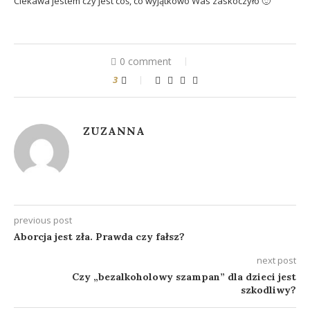
Ciekawa jestem czy jest coś, co wyjątkowo Was zaskoczyło 🙂
0 comment
3
ZUZANNA
previous post
Aborcja jest zła. Prawda czy fałsz?
next post
Czy „bezalkoholowy szampan” dla dzieci jest
szkodliwy?