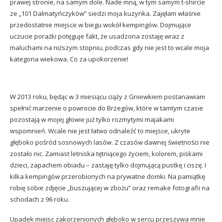
prawej stronie, na samym dole. Nade mną, w tym samym t-shircie
ze „101 Dalmatyńczyków” siedzi moja kuzynka. Zajęłam właśnie
przedostatnie miejsce w biegu wokół kempingów. Dojmujące
uczucie porażki potęguje fakt, że usadzona zostaję wraz z
maluchami na niższym stopniu, podczas gdy nie jest to wcale moja
kategoria wiekowa. Co za upokorzenie!
W 2013 roku, będąc w 3 miesiącu ciąży z Gniewkiem postanawiam
spełnić marzenie o powrocie do Brzegów, które w tamtym czasie
pozostają w mojej głowie już tylko rozmytymi majakami
wspomnień. Wcale nie jest łatwo odnaleźć to miejsce, ukryte
głęboko pośród sosnowych lasów. Z czasów dawnej świetności nie
zostało nic. Zamiast letniska tętniącego życiem, kolorem, piskami
dzieci, zapachem obiadu – zastaję tylko dojmującą pustkę i ciszę. I
kilka kempingów przerobionych na prywatne domki. Na pamiątkę
robię sobie zdjęcie „buszującej w zbożu” oraz remake fotografii na
schodach z 96 roku.
Upadek miejsc zakorzenionych głęboko w sercu przeszywa mnie