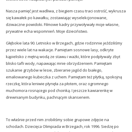
Nasza pamięć jest wadliwa, z biegiem czasu traci ostrość, wykrusza
się kawałek po kawałku, zostawiając wyselekcjonowane,
dziwaczne powidoki. Filmowe kadry przywoływały moje własne,
prywatne echa wspomnień. Moje dzieciństwo.
Głębokie lata 90. Letnisko w Brzegach, gdzie rodzinnie jeździliśmy
przez wiele lat na wakacje. Pamiętam sosnowe lasy, odkryte
kąpielisko z mętną wodą ze stawu i ważki, które podpływaly zbyt
blisko tafli wody, napawając mnie obrzydzeniem. Pamiętam
szukanie grzybów w lesie, zbieranie jagód do białego,
emaliowanego kubeczka z uchem. Pamiętam też płytką, spokojną
rzeczkę, która leniwie płynęła za płotem, oraz ogromnego
muchomora rosnącego pod choinką. I jeszcze kawiarenkę w
drewnianym budynku, pachnącym skansenem.
To właśnie przed nim zrobiliśmy sobie grupowe zdjęcie na
schodach. Dziecięca Olimpiada w Brzegach, rok 1996. Siedzę po