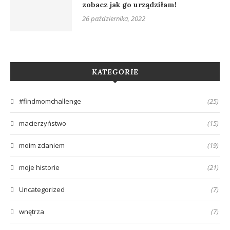
zobacz jak go urządziłam!
26 października, 2022
KATEGORIE
#findmomchallenge
(25)
macierzyństwo
(15)
moim zdaniem
(19)
moje historie
(21)
Uncategorized
(7)
wnętrza
(7)