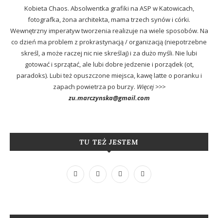
Kobieta Chaos. Absolwentka grafiki na ASP w Katowicach,
fotografka, żona architekta, mama trzech synów i córki.
Wewnętrzny imperatyw tworzenia realizuje na wiele sposobów. Na
co dzień ma problem z prokrastynacją / organizacją (niepotrzebne
skreśl, a może raczej nic nie skreślaj) i za dużo myśli. Nie lubi
gotować i sprzątać, ale lubi dobre jedzenie i porządek (ot,
paradoks). Lubi też opuszczone miejsca, kawę latte o poranku i
zapach powietrza po burzy.
Więcej >>>
zu.marczynska@gmail.com
TU TEŻ JESTEM