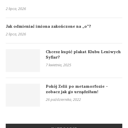
2 lipca, 2026
Jak odmieniać imiona zakończone na „o”?
2 lipca, 2026
Chcesz kupić plakat Klubu Leniwych
Syfiar?
7 kwietnia, 2025
Pokój Zelii po metamorfozie –
zobacz jak go urządziłam!
26 października, 2022