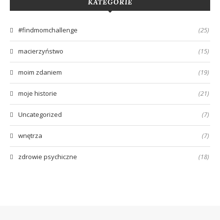
KATEGORIE
#findmomchallenge
(25)
macierzyństwo
(15)
moim zdaniem
(19)
moje historie
(21)
Uncategorized
(7)
wnętrza
(7)
zdrowie psychiczne
(18)