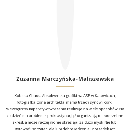
Zuzanna Marczyńska-Maliszewska
Kobieta Chaos. Absolwentka grafiki na ASP w Katowicach,
fotografka, żona architekta, mama trzech synów i córki.
Wewnętrzny imperatyw tworzenia realizuje na wiele sposobów. Na
co dzień ma problem z prokrastynacją / organizacją (niepotrzebne
skreśl, a może raczej nic nie skreślaj) i za dużo myśli. Nie lubi
gotować i sprzątać, ale lubi dobre jedzenie i porządek (ot,