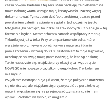
czasu nowymi kadrami z tej serii. Mam nadzieję, że niebawem na
nowo nabiorę wiatru w żagle mojej kreatywności i zacznę więcej
dokumentować. Tymczasem dziś fotka zrobiona jeszcze przed
powstaniem galerii na ścianie w sypialni. Jednocześnie jest to
fotografia „ku pamięci”, bo łóżka i szafek nocnych już niedługo w tej
formie nie będzie. Metamorfoza w ramach współpracy z marką
Tikkurila jest już w toku. Przy akompaniamencie echa, które
wyraźnie wybrzmiewa w opróżnionym z materacy i tkanin
pomieszczeniu – wczoraj do 23.00 szlifowałam to moje legowisko,
oczekujące na swoją nową (mam nadzieję, że lepszą) odsłonę.
Także napatrzcie się, znajdźcie przy okazji ojca i wypatrujcie
NOWEGO (nie nowego ojca, tylko nowego koloru ?) w kolejnym
miesiącu ?
PS. Jak tam nastroje? ??? ja już wiem, że moje polityczne marzenia
się nie ziszczą, ale zdążyłam się przyzwyczaić do porażek w tej
materii, więc staram się nie przejmować czymś, na co nie mam
wpływu. Zrobiłam wszystko, co mogłam ?