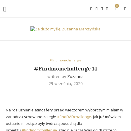
0
#findmomchallenge
#Findmomchallenge 14
written by
Zuzanna
29 września, 2020
Na rozluźnienie atmosfery przed wieczorem wyborczym miałam w
zanadrzu schowane zaległe
#findDADchallenge
. Jak już mówiłam,
ostatnie miesiące były twórczą posuchą dla
projektu
#findmomchallenge
, stąd nie raczę Was od dłuższego