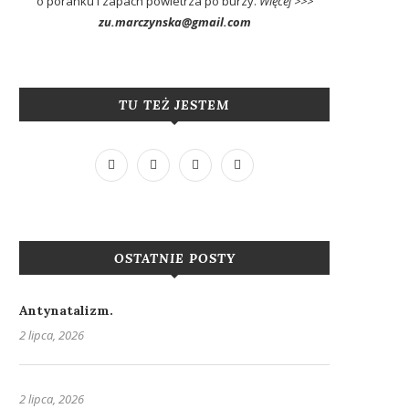
o poranku i zapach powietrza po burzy.
Więcej >>>
zu.marczynska@gmail.com
TU TEŻ JESTEM
OSTATNIE POSTY
Antynatalizm.
2 lipca, 2026
2 lipca, 2026