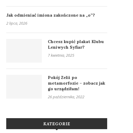
Jak odmieniać imiona zakończone na „o”?
2 lipca, 2026
Chcesz kupić plakat Klubu
Leniwych Syfiar?
7 kwietnia, 2025
Pokój Zelii po
metamorfozie – zobacz jak
go urządziłam!
26 października, 2022
KATEGORIE