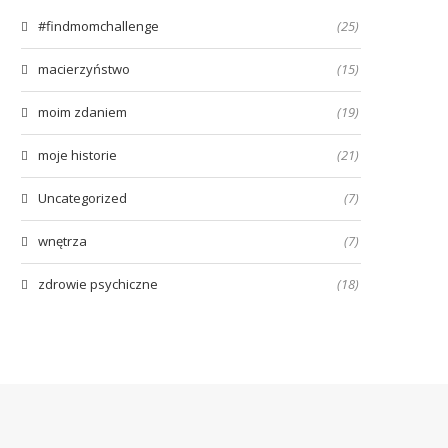
#findmomchallenge
(25)
macierzyństwo
(15)
moim zdaniem
(19)
moje historie
(21)
Uncategorized
(7)
wnętrza
(7)
zdrowie psychiczne
(18)