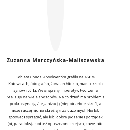
Zuzanna Marczyńska-Maliszewska
Kobieta Chaos. Absolwentka grafiki na ASP w
Katowicach, fotografka, żona architekta, mama trzech
synów i córki. Wewnętrzny imperatyw tworzenia
realizuje na wiele sposobów. Na co dzień ma problem z
prokrastynacją / organizacją (niepotrzebne skreśl, a
może raczej nic nie skreślaj) i za dużo myśli. Nie lubi
gotować i sprzątać, ale lubi dobre jedzenie i porządek
(ot, paradoks). Lubi też opuszczone miejsca, kawę latte