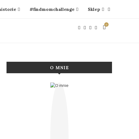
historie
#findmomchallenge
Sklep
0
O MNIE