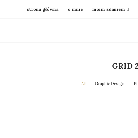
strona główna
o mnie
moim zdaniem
GRID 
All
Graphic Design
P