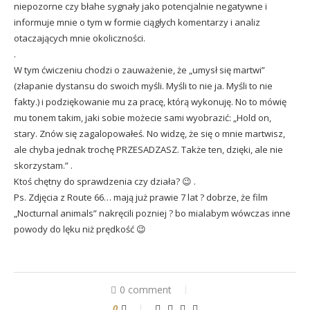
niepozorne czy błahe sygnały jako potencjalnie negatywne i
informuje mnie o tym w formie ciągłych komentarzy i analiz
otaczających mnie okoliczności.
.
W tym ćwiczeniu chodzi o zauważenie, że „umysł się martwi”
(złapanie dystansu do swoich myśli. Myśli to nie ja. Myśli to nie
fakty.) i podziękowanie mu za pracę, którą wykonuję. No to mówię
mu tonem takim, jaki sobie możecie sami wyobrazić: „Hold on,
stary. Znów się zagalopowałeś. No widzę, że się o mnie martwisz,
ale chyba jednak trochę PRZESADZASZ. Także ten, dzięki, ale nie
skorzystam.” .
Ktoś chętny do sprawdzenia czy działa? 😉 .
Ps. Zdjęcia z Route 66… mają już prawie 7 lat ? dobrze, że film
„Nocturnal animals” nakręcili pozniej ? bo mialabym wówczas inne
powody do lęku niż prędkość 😉
0 comment
0