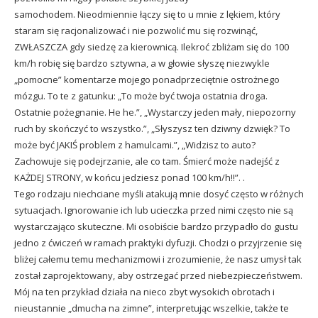
samochodem. Nieodmiennie łączy się to u mnie z lękiem, który
staram się racjonalizować i nie pozwolić mu się rozwinąć,
ZWŁASZCZA gdy siedzę za kierownicą. Ilekroć zbliżam się do 100
km/h robię się bardzo sztywna, a w głowie słyszę niezwykle
„pomocne” komentarze mojego ponadprzeciętnie ostrożnego
mózgu. To te z gatunku: „To może być twoja ostatnia droga.
Ostatnie pożegnanie. He he.”, „Wystarczy jeden mały, niepozorny
ruch by skończyć to wszystko.”, „Słyszysz ten dziwny dzwięk? To
może być JAKIŚ problem z hamulcami.”, „Widzisz to auto?
Zachowuje się podejrzanie, ale co tam. Śmierć może nadejść z
KAŻDEJ STRONY, w końcu jedziesz ponad 100 km/h!!”. .
Tego rodzaju niechciane myśli atakują mnie dosyć często w różnych
sytuacjach. Ignorowanie ich lub ucieczka przed nimi często nie są
wystarczająco skuteczne. Mi osobiście bardzo przypadło do gustu
jedno z ćwiczeń w ramach praktyki dyfuzji. Chodzi o przyjrzenie się
bliżej całemu temu mechanizmowi i zrozumienie, że nasz umysł tak
został zaprojektowany, aby ostrzegać przed niebezpieczeństwem.
Mój na ten przykład działa na nieco zbyt wysokich obrotach i
nieustannie „dmucha na zimne”, interpretując wszelkie, także te