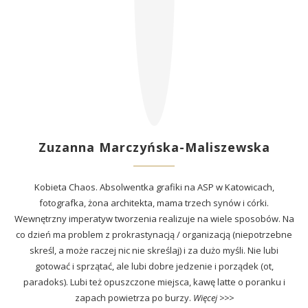
Zuzanna Marczyńska-Maliszewska
Kobieta Chaos. Absolwentka grafiki na ASP w Katowicach,
fotografka, żona architekta, mama trzech synów i córki.
Wewnętrzny imperatyw tworzenia realizuje na wiele sposobów. Na
co dzień ma problem z prokrastynacją / organizacją (niepotrzebne
skreśl, a może raczej nic nie skreślaj) i za dużo myśli. Nie lubi
gotować i sprzątać, ale lubi dobre jedzenie i porządek (ot,
paradoks). Lubi też opuszczone miejsca, kawę latte o poranku i
zapach powietrza po burzy.
Więcej >>>