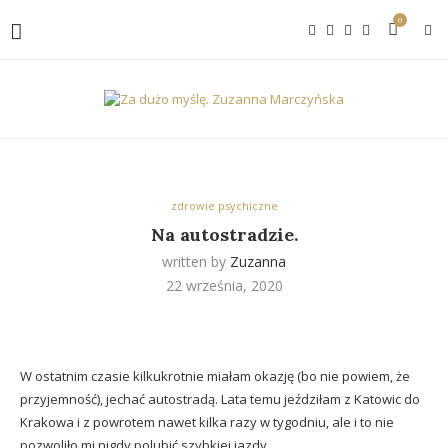
0
zdrowie psychiczne
Na autostradzie.
written by
Zuzanna
22 września, 2020
W ostatnim czasie kilkukrotnie miałam okazję (bo nie powiem, że
przyjemność), jechać autostradą. Lata temu jeździłam z Katowic do
Krakowa i z powrotem nawet kilka razy w tygodniu, ale i to nie
pozwoliło mi nigdy polubić szybkiej jazdy