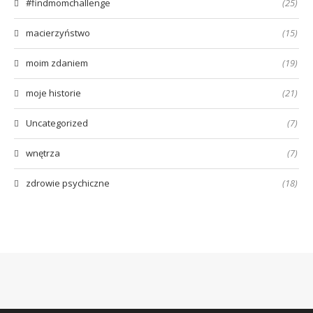
#findmomchallenge
(25)
macierzyństwo
(15)
moim zdaniem
(19)
moje historie
(21)
Uncategorized
(7)
wnętrza
(7)
zdrowie psychiczne
(18)