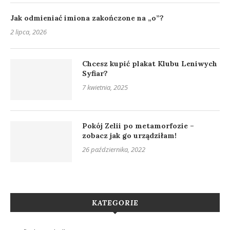
Jak odmieniać imiona zakończone na „o”?
2 lipca, 2026
Chcesz kupić plakat Klubu Leniwych
Syfiar?
7 kwietnia, 2025
Pokój Zelii po metamorfozie –
zobacz jak go urządziłam!
26 października, 2022
KATEGORIE