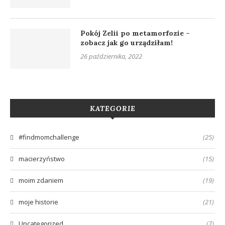
Pokój Zelii po metamorfozie –
zobacz jak go urządziłam!
26 października, 2022
KATEGORIE
#findmomchallenge
(25)
macierzyństwo
(15)
moim zdaniem
(19)
moje historie
(21)
Uncategorized
(7)