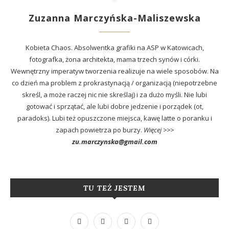
Zuzanna Marczyńska-Maliszewska
Kobieta Chaos. Absolwentka grafiki na ASP w Katowicach,
fotografka, żona architekta, mama trzech synów i córki.
Wewnętrzny imperatyw tworzenia realizuje na wiele sposobów. Na
co dzień ma problem z prokrastynacją / organizacją (niepotrzebne
skreśl, a może raczej nic nie skreślaj) i za dużo myśli. Nie lubi
gotować i sprzątać, ale lubi dobre jedzenie i porządek (ot,
paradoks). Lubi też opuszczone miejsca, kawę latte o poranku i
zapach powietrza po burzy.
Więcej >>>
zu.marczynska@gmail.com
TU TEŻ JESTEM