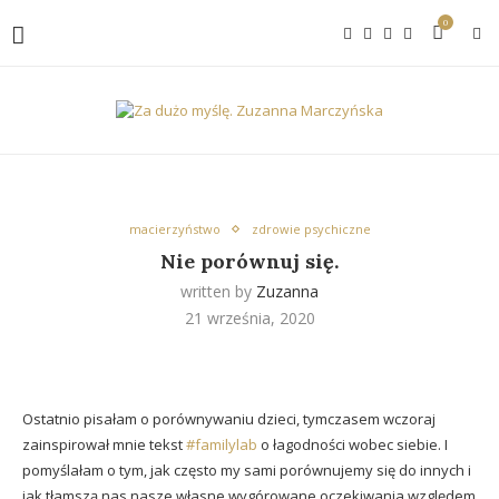
0
macierzyństwo
zdrowie psychiczne
Nie porównuj się.
written by
Zuzanna
21 września, 2020
Ostatnio pisałam o porównywaniu dzieci, tymczasem wczoraj
zainspirował mnie tekst
#familylab
o łagodności wobec siebie. I
pomyślałam o tym, jak często my sami porównujemy się do innych i
jak tłamszą nas nasze własne wygórowane oczekiwania względem