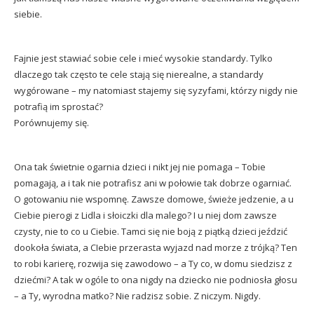
siebie.
Fajnie jest stawiać sobie cele i mieć wysokie standardy. Tylko
dlaczego tak często te cele stają się nierealne, a standardy
wygórowane – my natomiast stajemy się syzyfami, którzy nigdy nie
potrafią im sprostać?
Porównujemy się.
Ona tak świetnie ogarnia dzieci i nikt jej nie pomaga – Tobie
pomagają, a i tak nie potrafisz ani w połowie tak dobrze ogarniać.
O gotowaniu nie wspomnę. Zawsze domowe, świeże jedzenie, a u
Ciebie pierogi z Lidla i słoiczki dla malego? I u niej dom zawsze
czysty, nie to co u Ciebie. Tamci się nie boją z piątką dzieci jeździć
dookoła świata, a CIebie przerasta wyjazd nad morze z trójką? Ten
to robi karierę, rozwija się zawodowo – a Ty co, w domu siedzisz z
dziećmi? A tak w ogóle to ona nigdy na dziecko nie podniosła głosu
– a Ty, wyrodna matko? Nie radzisz sobie. Z niczym. Nigdy.