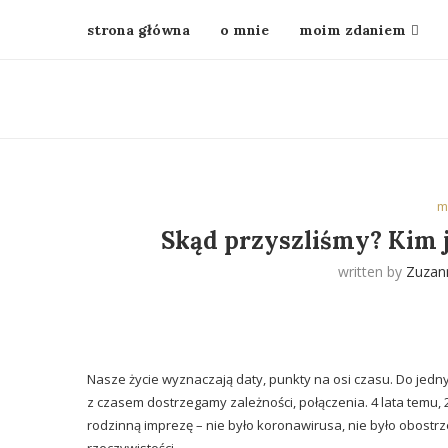
strona główna
o mnie
moim zdaniem
m
Skąd przyszliśmy? Kim
written by
Zuzan
Nasze życie wyznaczają daty, punkty na osi czasu. Do jedn
z czasem dostrzegamy zależności, połączenia. 4 lata temu, 29
rodzinną imprezę – nie było koronawirusa, nie było obostrze