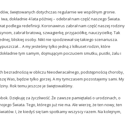
spędów, świętowanych dotychczas regularnie we wspólnym gronie.
Iwa, dokładnie 4 lata później – odebrał nam część naszego Świata.
at podlega redefinicji. Koronawirus zabrał nam część naszej rodziny
ynom, zabrał bratową, szwagierkę, przyjaciółkę, nauczycielkę. Tak
dnej, bliskiej osoby. Nikt nie spodziewał się takiego scenariusza.
ypuszczał… A my jesteśmy tylko jedną z kilkuset rodzin, które
dokładnie tym samym, dojmującym poczuciem smutku, pustki, żalu i
nych bezradnością w obliczu Nieodwracalnego, podstępnością choroby,
ieszę Was, będzie tylko gorzej. A my tymczasem pozostajemy sami. My
dziny. Rok temu jeszcze je świętowaliśmy.
ś obok. Dziękuję za życzliwość. Że zawsze pamiętałaś o urodzinach, o
ojego Świata. Tego, którego już nie ma. Ale wierzę, że ten nowy, ten
 Światów. I, że kiedyś się tam spotkamy wszyscy razem. Na kolejnym,