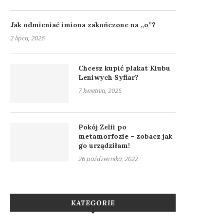
Jak odmieniać imiona zakończone na „o”?
2 lipca, 2026
Chcesz kupić plakat Klubu
Leniwych Syfiar?
7 kwietnia, 2025
Pokój Zelii po
metamorfozie – zobacz jak
go urządziłam!
26 października, 2022
KATEGORIE