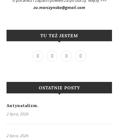
o poranku i zapach powietrza po burzy.
Więcej >>>
zu.marczynska@gmail.com
TU TEŻ JESTEM
OSTATNIE POSTY
Antynatalizm.
2 lipca, 2026
2 lipca, 2026