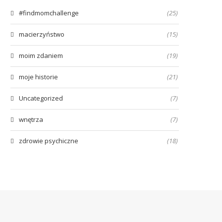
#findmomchallenge
(25)
macierzyństwo
(15)
moim zdaniem
(19)
moje historie
(21)
Uncategorized
(7)
wnętrza
(7)
zdrowie psychiczne
(18)