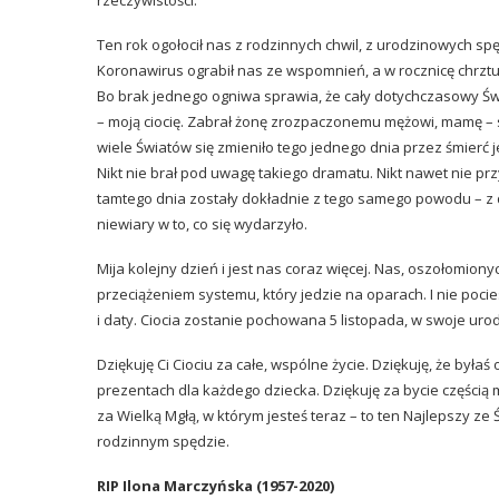
rzeczywistości.
Ten rok ogołocił nas z rodzinnych chwil, z urodzinowych 
Koronawirus ograbił nas ze wspomnień, a w rocznicę chrztu 
Bo brak jednego ogniwa sprawia, że cały dotychczasowy Świ
– moją ciocię. Zabrał żonę zrozpaczonemu mężowi, mamę – s
wiele Światów się zmieniło tego jednego dnia przez śmierć je
Nikt nie brał pod uwagę takiego dramatu. Nikt nawet nie prz
tamtego dnia zostały dokładnie z tego samego powodu – z 
niewiary w to, co się wydarzyło.
Mija kolejny dzień i jest nas coraz więcej. Nas, oszołomio
przeciążeniem systemu, który jedzie na oparach. I nie poc
i daty. Ciocia zostanie pochowana 5 listopada, w swoje uro
Dziękuję Ci Ciociu za całe, wspólne życie. Dziękuję, że była
prezentach dla każdego dziecka. Dziękuję za bycie częścią m
za Wielką Mgłą, w którym jesteś teraz – to ten Najlepszy ze
rodzinnym spędzie.
RIP Ilona Marczyńska (1957-2020)