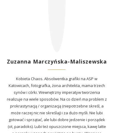
Zuzanna Marczyńska-Maliszewska
Kobieta Chaos. Absolwentka grafiki na ASP w
Katowicach, fotografka, żona architekta, mama trzech
synów i córki. Wewnętrzny imperatyw tworzenia
realizuje na wiele sposobów. Na co dzień ma problem z
prokrastynacją / organizacją (niepotrzebne skreśl, a
może raczej nic nie skreślaj) i za dużo myśli. Nie lubi
gotować i sprzątać, ale lubi dobre jedzenie i porządek
(ot, paradoks). Lubi też opuszczone miejsca, kawę latte