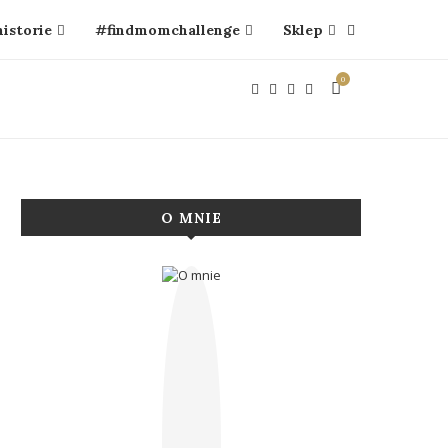
historie
#findmomchallenge
Sklep
0
O MNIE